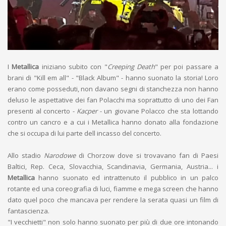
I
Metallica
iniziano subito con "
Creeping Death
" per poi passare a
brani di "Kill em all" - "Black Album" - hanno suonato la storia! Loro
erano come posseduti, non davano segni di stanchezza non hanno
deluso le aspettative dei fan Polacchi ma soprattutto di uno dei Fan
presenti al concerto -
Kacper
- un giovane Polacco che sta lottando
contro un cancro e a cui i Metallica hanno donato alla fondazione
che si occupa di lui parte dell incasso del concerto.
Allo stadio
Narodowe
di Chorzow dove si trovavano fan di Paesi
Baltici, Rep. Ceca, Slovacchia, Scandinavia, Germania, Austria... i
Metallica
hanno suonato ed intrattenuto il pubblico in un palco
rotante ed una coreografia di luci, fiamme e mega screen che hanno
dato quel poco che mancava per rendere la serata quasi un film di
fantascienza.
"I vecchietti" non solo hanno suonato per più di due ore intonando