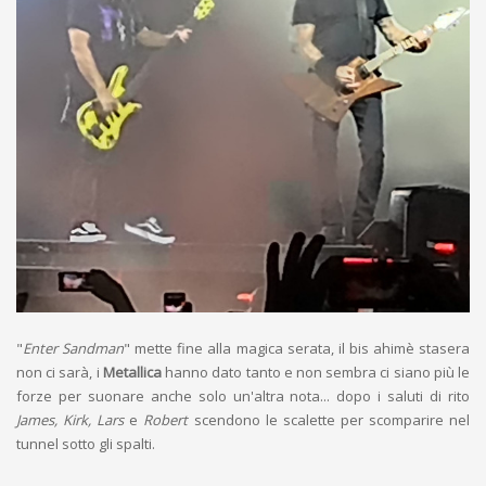
"
Enter Sandman
" mette fine alla magica serata, il bis ahimè stasera
non ci sarà, i
Metallica
hanno dato tanto e non sembra ci siano più le
forze per suonare anche solo un'altra nota... dopo i saluti di rito
James, Kirk, Lars
e
Robert
scendono le scalette per scomparire nel
tunnel sotto gli spalti.