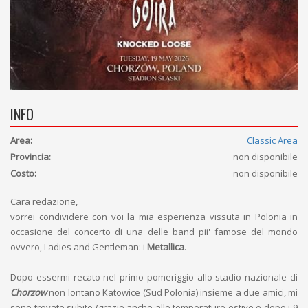
INFO
Area:
Classic Area
Provincia:
non disponibile
Costo:
non disponibile
Cara redazione,
vorrei condividere con voi la mia esperienza vissuta in Polonia in
occasione del concerto di una delle band pii' famose del mondo
ovvero, Ladies and Gentleman: i
Metallica
.
Dopo essermi recato nel primo pomeriggio allo stadio nazionale di
Chorzow
non lontano Katowice (Sud Polonia) insieme a due amici, mi
sono trovato subito (grazie anche alle temperature estive e dopo i 9