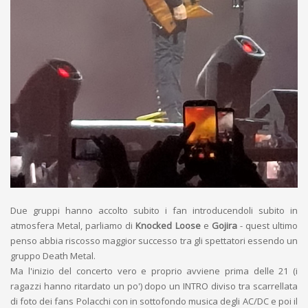
Due gruppi hanno accolto subito i fan introducendoli subito in
atmosfera Metal, parliamo di
Knocked Loose
e
Gojira
- quest ultimo
penso abbia riscosso maggior successo tra gli spettatori essendo un
gruppo Death Metal.
Ma l'inizio del concerto vero e proprio avviene prima delle 21 (i
ragazzi hanno ritardato un po') dopo un INTRO diviso tra scarrellata
di foto dei fans Polacchi con in sottofondo musica degli AC/DC e poi il