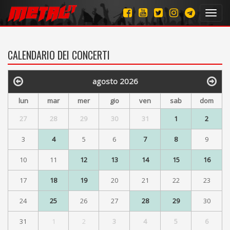
Toggl
navig
CALENDARIO DEI CONCERTI
agosto 2026
lun
mar
mer
gio
ven
sab
dom
27
28
29
30
31
1
2
3
4
5
6
7
8
9
10
11
12
13
14
15
16
17
18
19
20
21
22
23
24
25
26
27
28
29
30
31
1
2
3
4
5
6