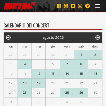
Toggl
navig
CALENDARIO DEI CONCERTI
agosto 2026
lun
mar
mer
gio
ven
sab
dom
27
28
29
30
31
1
2
3
4
5
6
7
8
9
10
11
12
13
14
15
16
17
18
19
20
21
22
23
24
25
26
27
28
29
30
31
1
2
3
4
5
6