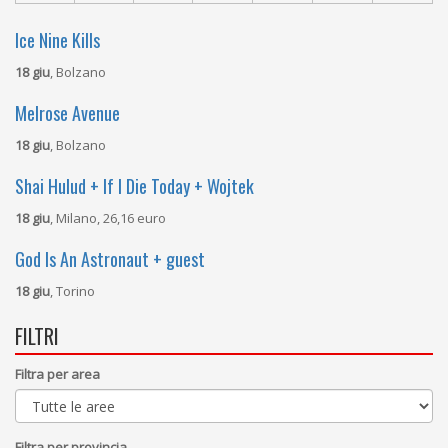
Ice Nine Kills
18 giu
, Bolzano
Melrose Avenue
18 giu
, Bolzano
Shai Hulud + If I Die Today + Wojtek
18 giu
, Milano, 26,16 euro
God Is An Astronaut + guest
18 giu
, Torino
FILTRI
Filtra per area
Filtra per provincia