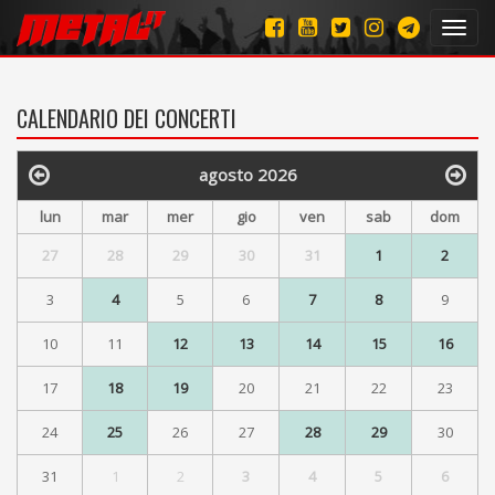
Toggl
navig
CALENDARIO DEI CONCERTI
agosto 2026
lun
mar
mer
gio
ven
sab
dom
27
28
29
30
31
1
2
3
4
5
6
7
8
9
10
11
12
13
14
15
16
17
18
19
20
21
22
23
24
25
26
27
28
29
30
31
1
2
3
4
5
6