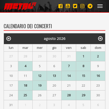
Toggl
navig
CALENDARIO DEI CONCERTI
agosto 2026
lun
mar
mer
gio
ven
sab
dom
27
28
29
30
31
1
2
3
4
5
6
7
8
9
10
11
12
13
14
15
16
17
18
19
20
21
22
23
24
25
26
27
28
29
30
31
1
2
3
4
5
6