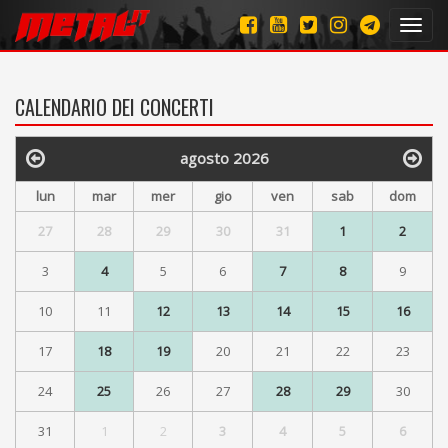
Toggl
navig
CALENDARIO DEI CONCERTI
agosto 2026
lun
mar
mer
gio
ven
sab
dom
27
28
29
30
31
1
2
3
4
5
6
7
8
9
10
11
12
13
14
15
16
17
18
19
20
21
22
23
24
25
26
27
28
29
30
31
1
2
3
4
5
6