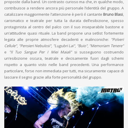
proposte dalla band. Un contrasto curioso ma che, in qualche modo,
contribuisce a rendere ancora più personale l’identità del gruppo. A
catalizzare maggiormente l’attenzione è però il cantante
Bruno Blasi
,
carismatico e teatrale per tutta la durata dell’esibizione, spesso
protagonista al centro del palco con il suo inseparabile bastone e
un’attitudine quasi rituale. La band propone una setlist fortemente
legata alle proprie atmosfere decadenti e malinconiche:
"Polveri
Cellule"
,
"Pensieri Nebulosi"
,
"Lugubri Lai"
,
"Buio"
,
"Memoriam Tenere"
e
"Il Tuo Sangue Per I Miei Maiali"
si susseguono costruendo
un’esibizione oscura, teatrale e decisamente fuori dagli schemi
rispetto a quanto visto nelle band precedenti. Una performance
particolare, forse non immediata per tutti, ma sicuramente capace di
lasciare il segno grazie alla forte personalità del gruppo.