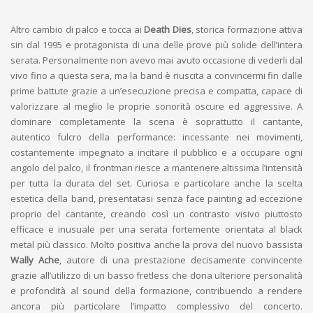
Altro cambio di palco e tocca ai
Death Dies
, storica formazione attiva
sin dal 1995 e protagonista di una delle prove più solide dell’intera
serata. Personalmente non avevo mai avuto occasione di vederli dal
vivo fino a questa sera, ma la band è riuscita a convincermi fin dalle
prime battute grazie a un’esecuzione precisa e compatta, capace di
valorizzare al meglio le proprie sonorità oscure ed aggressive. A
dominare completamente la scena è soprattutto il cantante,
autentico fulcro della performance: incessante nei movimenti,
costantemente impegnato a incitare il pubblico e a occupare ogni
angolo del palco, il frontman riesce a mantenere altissima l’intensità
per tutta la durata del set. Curiosa e particolare anche la scelta
estetica della band, presentatasi senza face painting ad eccezione
proprio del cantante, creando così un contrasto visivo piuttosto
efficace e inusuale per una serata fortemente orientata al black
metal più classico. Molto positiva anche la prova del nuovo bassista
Wally Ache
, autore di una prestazione decisamente convincente
grazie all’utilizzo di un basso fretless che dona ulteriore personalità
e profondità al sound della formazione, contribuendo a rendere
ancora più particolare l’impatto complessivo del concerto.