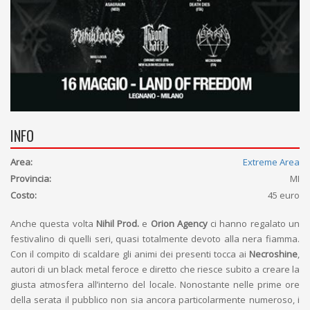
INFO
Area:
Extreme Area
Provincia:
MI
Costo:
45 euro
Anche questa volta
Nihil Prod.
e
Orion Agency
ci hanno regalato un
festivalino di quelli seri, quasi totalmente devoto alla nera fiamma.
Con il compito di scaldare gli animi dei presenti tocca ai
Necroshine
,
autori di un black metal feroce e diretto che riesce subito a creare la
giusta atmosfera all’interno del locale. Nonostante nelle prime ore
della serata il pubblico non sia ancora particolarmente numeroso, i