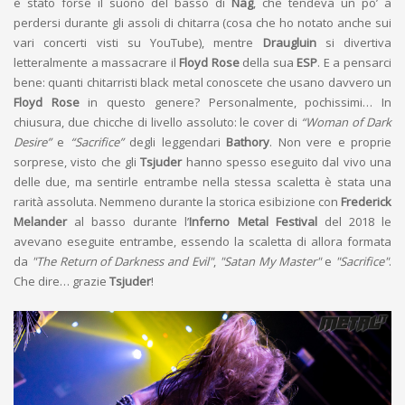
è stato forse il suono del basso di
Nag
, che tendeva un po’ a
perdersi durante gli assoli di chitarra (cosa che ho notato anche sui
vari concerti visti su YouTube), mentre
Draugluin
si divertiva
letteralmente a massacrare il
Floyd Rose
della sua
ESP
. E a pensarci
bene: quanti chitarristi black metal conoscete che usano davvero un
Floyd Rose
in questo genere? Personalmente, pochissimi… In
chiusura, due chicche di livello assoluto: le cover di
“Woman of Dark
Desire”
e
“Sacrifice”
degli leggendari
Bathory
. Non vere e proprie
sorprese, visto che gli
Tsjuder
hanno spesso eseguito dal vivo una
delle due, ma sentirle entrambe nella stessa scaletta è stata una
rarità assoluta. Nemmeno durante la storica esibizione con
Frederick
Melander
al basso durante l’
Inferno Metal Festival
del 2018 le
avevano eseguite entrambe, essendo la scaletta di allora formata
da
"The Return of Darkness and Evil"
,
"Satan My Master"
e
"Sacrifice"
.
Che dire… grazie
Tsjuder
!