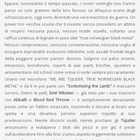
Eppure, nonostante il tempo passato, i nostri vichinghi non hanno
perso un solo grammo della loro ferocia: se all’epoca erano degli
schiacciasassi, oggi sono diventati una vera macchina da guerra. Un
power trio vecchia scuola che ti investe senza concederti un attimo
di respiro: nessuna pausa, nessun inutile orpello, soltanto una
raffica continua di legnate in puro stile "true norwegian black metal".
Nessun compromesso, nessuna contaminazione, nessuna voglia di
inseguire improbabili evoluzioni stilistiche: solo assalti frontali degni
della peggiore panzer panzer division. Salgono sul palco enormi,
minacciosi, biondissimi, coperti di war paint, borchie, spuntoni e
armamentario old school come ormai si vede sempre più raramente.
Urlano nel microfono “WE ARE TSJUDER, TRUE NORWEGIAN BLACK
METAL” e da lì in poi parte con
"Sodomizing the Lamb"
il massacro
sonoro. Dietro le pelli,
Emil Wiksten
— già noto per i suoi trascorsi
con
Abbath
e
Blood Red Throne
— è semplicemente devastante:
pesta come un fabbro incazzato, riuscendo a donare ai brani una
spinta e una dinamica persino superiori rispetto al suo
predecessore. Niente discorsi inutili, niente proclami: gli
Tsjuder
annunciano a malapena i titoli dei pezzi e poi giù il piede
sull’acceleratore fino alla fine. L’unico aspetto leggermente sottotono