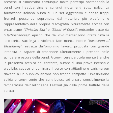
presenti si dimostrano comunque molto partecipi, sostenendo la
band con headbanging e continui incitamenti sotto palco. La
formazione italiana punta su un set aggressivo e senza troppi
fronzoli, pescando soprattutto dal materiale più blasfemo e
rappresentativo della propria discografia. Sicuramente accolte con
entusiasmo
"Christian Slut"
e
"Blood of Christ"
, entrambe tratte da
"Dechristianrites"
, episodi che dal vivo mantengono intatta tutta la
loro carica sacrilega e violenta. Non manca inoltre
"Invocation of
Blasphemy",
estratta dall’omonimo lavoro, proposta con grande
intensità e capace di trascinare ulteriormente i presenti nelle
atmosfere oscure della band. A convincere particolarmente è anche
la presenza scenica del cantante, autore di una prova intensa e
credibile, capace di dominare il palco con attitudine e carisma pur
davanti a un pubblico ancora non troppo compatto. Un’esibizione
solida e convincente che contribuisce ad alzare sensibilmente la
temperatura dell’Hellbrigade Festival già dalle prime battute della
serata.