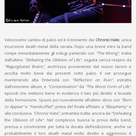
Velocissimo cambio di palco ed è il momento dei
Chronic Hate
, unica
incursione death metal della serata. Dopo una breve intro la band
rompe immediatamente gli indugi partendo con
"The Wrong"
, tratta
dall’ultimo
"Defeating the Oblivion of Life"
, seguita senza respiro da
"Regurgitated Brains"
, anch’essa proveniente dal nuovo lavoro e
accolta molto bene dai presenti sotto palco. Il set prosegue
mantenendo alta l’intensità con
"Reflection on Ruin"
, estratta
dall’omonimo album, e
"Contamination"
da
"The Worst Form of Life",
episodi che mettono bene in evidenza il lato più diretto e brutale
della formazione. Spazio poi nuovamente all’ultimo disco con
"Born
to Appear"
e
"Handcuffed"
, prima del finale affidato a
"Blasphemy"
e
alla conclusiva
"Chronic Hate"
, entrambe tratte ancora da "Defeating
the Oblivion of Life". Nel complesso buona la prova della band,
precisa e convincente per tutta la durata dell’esibizione, anche se
probabilmente il loro death metal molto diretto e aggressivo è