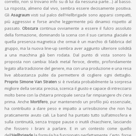
corretto, non si trovano info su di lui da nessuna parte…) al basso.
La risposta, almeno dal vivo, sembra essere decisamente positiva.
Gli
Asagraum
visti sul palco dell'Hellbrigade sono apparsi compatti,
più aggressivi e forse anche leggermente più dinamici rispetto al
passato.
Obscura
continua ovviamente a essere il fulcro assoluto
della formazione, dominando la scena con il suo carisma glaciale e
quella presenza magnetica che ormai è un marchio di fabbrica del
gruppo, ma la nuova line-up sembra aver aggiunto ulteriore solidità
a una macchina già ben rodata. Dal punto di vista sonoro la
proposta non cambia: black metal feroce, diretto, profondamente
legato alla tradizione del genere, ma con una produzione e una resa
live abbastanza pulite da permettere di cogliere ogni dettaglio.
Proprio Simone Van Straten
si è rivelata probabilmente la sorpresa
migliore della serata: precisa, scenica il giusto e capace di intrecciarsi
molto bene con la chitarra principale senza far rimpiangere chi c’era
prima. Anche
Mortifero
, pur mantenendo un profilo più essenziale,
ha contribuito a dare peso e impatto a un’esibizione che non ha
praticamente avuto cali. La band ha puntato tutto sull’atmosfera e
sulla continuità, senza troppe pause o inutili chiacchiere, lasciando
che fossero i brani a parlare. E in un contesto come quello
dell’
Hellbrigade
la formula ha funzionato perfettamente. Certo, forse