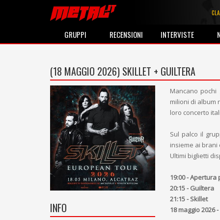
CLA
GRUPPI
RECENSIONI
INTERVISTE
(18 MAGGIO 2026)
SKILLET + GUILTERA
Mancano pochi gi
milioni di album n
loro concerto ita
Sul palco il gr
insieme ai brani 
Ultimi biglietti di
19:00 - Apertura 
20:15 - Guiltera
21:15 - Skillet
INFO
18 maggio 2026 - 