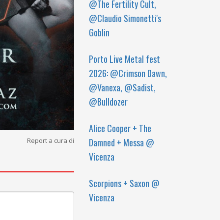
@The Fertility Cult,
@Claudio Simonetti's
Goblin
Porto Live Metal fest
2026: @Crimson Dawn,
@Vanexa, @Sadist,
@Bulldozer
Alice Cooper + The
Damned + Messa @
Report a cura di
Vicenza
Scorpions + Saxon @
Vicenza