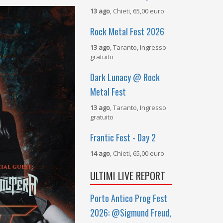
13 ago
, Chieti, 65,00 euro
Rock Metal Fest 2026
13 ago
, Taranto, Ingresso
gratuito
Dark Lunacy @ Rock
Metal Fest
13 ago
, Taranto, Ingresso
gratuito
Frantic Fest - Day 2
14 ago
, Chieti, 65,00 euro
ULTIMI LIVE REPORT
Porto Antico Prog Fest
2026: @Sigmund Freud,