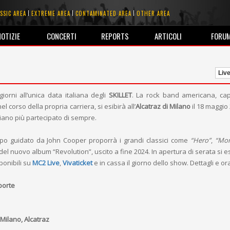
SSIC AREA
EXTREME AREA
CONTAMINATED AREA
OTHER AREA
NOTIZIE
CONCERTI
REPORTS
ARTICOLI
FORU
Live
orni all’unica data italiana degli
SKILLET
. La rock band americana, cap
el corso della propria carriera, si esibirà all’
Alcatraz di Milano
il 18 maggio 
liano più partecipato di sempre.
uppo guidato da John Cooper proporrà i grandi classici come
“Hero”
,
“Mon
del nuovo album “Revolution”, uscito a fine 2024. In apertura di serata si e
sponibili su
MC2 Live
,
Vivaticket
e in cassa il giorno dello show. Dettagli e ora
porte
Milano, Alcatraz