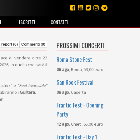
M
ISCRITTI
CONTATTI
PROSSIMI CONCERTI
 report (0)
Commenti (0)
ace di vendere oltre 22
Roma Stone Fest
2026, in quello che sarà il
08 ago
, Roma, 53,00 euro
San Rock Festival
sters”
e
“Feel Invincible”
sibiranno i
Guiltera
.
08 ago
, Caserta
ri:
Frantic Fest - Opening
Party
12 ago
, Chieti, 65,00 euro
Frantic Fest - Day 1