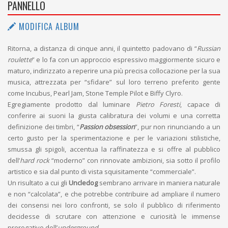
PANNELLO
MODIFICA ALBUM
Ritorna, a distanza di cinque anni, il quintetto padovano di “
Russian
roulette
” e lo fa con un approccio espressivo maggiormente sicuro e
maturo, indirizzato a reperire una più precisa collocazione per la sua
musica, attrezzata per “sfidare” sul loro terreno preferito gente
come Incubus, Pearl Jam, Stone Temple Pilot e Biffy Clyro.
Egregiamente prodotto dal luminare
Pietro Foresti
, capace di
conferire ai suoni la giusta calibratura dei volumi e una corretta
definizione dei timbri, “
Passion obsession
”, pur non rinunciando a un
certo gusto per la sperimentazione e per le variazioni stilistiche,
smussa gli spigoli, accentua la raffinatezza e si offre al pubblico
dell’
hard rock
“moderno” con rinnovate ambizioni, sia sotto il profilo
artistico e sia dal punto di vista squisitamente “commerciale”.
Un risultato a cui gli
Uncledog
sembrano arrivare in maniera naturale
e non “calcolata”, e che potrebbe contribuire ad ampliare il numero
dei consensi nei loro confronti, se solo il pubblico di riferimento
decidesse di scrutare con attenzione e curiosità le immense
prerogative dell’
underground
.