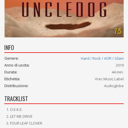
7,5
INFO
Genere:
Hard / Rock / AOR / Glam
Anno di uscita:
2019
Durata:
44 min.
Etichetta:
Vrec Music Label
Distribuzione:
Audioglobe
TRACKLIST
O.E.K.E.
LET ME DRIVE
FOUR LEAF CLOVER