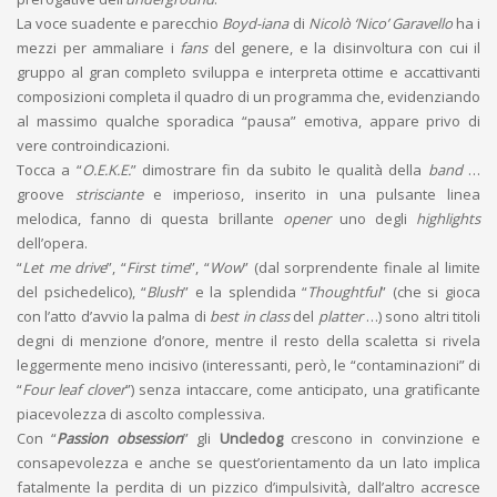
La voce suadente e parecchio
Boyd-iana
di
Nicolò ‘Nico’ Garavello
ha i
mezzi per ammaliare i
fans
del genere, e la disinvoltura con cui il
gruppo al gran completo sviluppa e interpreta ottime e accattivanti
composizioni completa il quadro di un programma che, evidenziando
al massimo qualche sporadica “pausa” emotiva, appare privo di
vere controindicazioni.
Tocca a “
O.E.K.E.
” dimostrare fin da subito le qualità della
band
…
groove
strisciante
e imperioso, inserito in una pulsante linea
melodica, fanno di questa brillante
opener
uno degli
highlights
dell’opera.
“
Let me drive
”, “
First time
”, “
Wow
” (dal sorprendente finale al limite
del psichedelico), “
Blush
” e la splendida “
Thoughtful
” (che si gioca
con l’atto d’avvio la palma di
best in class
del
platter
…) sono altri titoli
degni di menzione d’onore, mentre il resto della scaletta si rivela
leggermente meno incisivo (interessanti, però, le “contaminazioni” di
“
Four leaf clover
”) senza intaccare, come anticipato, una gratificante
piacevolezza di ascolto complessiva.
Con “
Passion obsession
” gli
Uncledog
crescono in convinzione e
consapevolezza e anche se quest’orientamento da un lato implica
fatalmente la perdita di un pizzico d’impulsività, dall’altro accresce