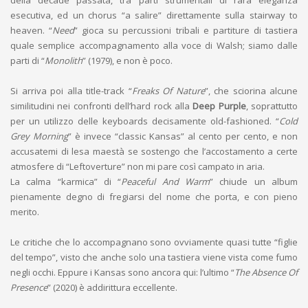
della decade passata, tra parti strumentali di rara eleganza
esecutiva, ed un chorus “a salire” direttamente sulla stairway to
heaven. “
Need
” gioca su percussioni tribali e partiture di tastiera
quale semplice accompagnamento alla voce di Walsh; siamo dalle
parti di “
Monolith
” (1979), e non è poco.
Si arriva poi alla title-track “
Freaks Of Nature
”, che sciorina alcune
similitudini nei confronti dell’hard rock alla
Deep Purple
, soprattutto
per un utilizzo delle keyboards decisamente old-fashioned. “
Cold
Grey Morning
” è invece “classic Kansas” al cento per cento, e non
accusatemi di lesa maestà se sostengo che l’accostamento a certe
atmosfere di “Leftoverture” non mi pare così campato in aria.
La calma “karmica” di “
Peaceful And Warm
” chiude un album
pienamente degno di fregiarsi del nome che porta, e con pieno
merito.
Le critiche che lo accompagnano sono ovviamente quasi tutte “figlie
del tempo”, visto che anche solo una tastiera viene vista come fumo
negli occhi. Eppure i Kansas sono ancora qui: l’ultimo “
The Absence Of
Presence
” (2020) è addirittura eccellente.