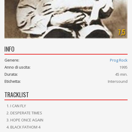
7,5
INFO
Genere:
Prog Rock
Anno di uscita:
1995
Durata:
45 min.
Etichetta:
Intersound
TRACKLIST
I CAN FLY
DESPERATE TIMES
HOPE ONCE AGAIN
BLACK FATHOM 4