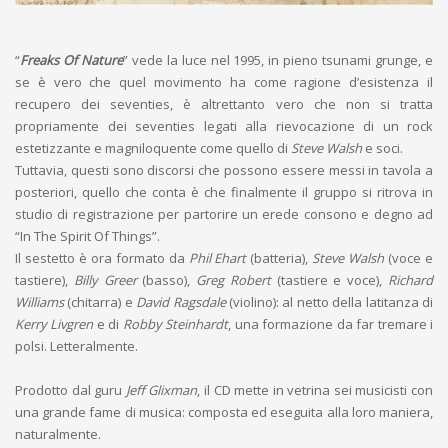
“
Freaks Of Nature
” vede la luce nel 1995, in pieno tsunami grunge, e
se è vero che quel movimento ha come ragione d’esistenza il
recupero dei seventies, è altrettanto vero che non si tratta
propriamente dei seventies legati alla rievocazione di un rock
estetizzante e magniloquente come quello di
Steve Walsh
e soci.
Tuttavia, questi sono discorsi che possono essere messi in tavola a
posteriori, quello che conta è che finalmente il gruppo si ritrova in
studio di registrazione per partorire un erede consono e degno ad
“In The Spirit Of Things”.
Il sestetto è ora formato da
Phil Ehart
(batteria),
Steve Walsh
(voce e
tastiere),
Billy Greer
(basso),
Greg Robert
(tastiere e voce),
Richard
Williams
(chitarra) e
David Ragsdale
(violino): al netto della latitanza di
Kerry Livgren
e di
Robby Steinhardt
, una formazione da far tremare i
polsi. Letteralmente.
Prodotto dal guru
Jeff Glixman
, il CD mette in vetrina sei musicisti con
una grande fame di musica: composta ed eseguita alla loro maniera,
naturalmente.