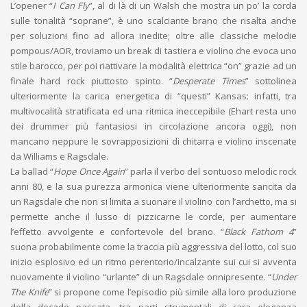
L’opener “
I Can Fly
”, al di là di un Walsh che mostra un po’ la corda
sulle tonalità “soprane”, è uno scalciante brano che risalta anche
per soluzioni fino ad allora inedite; oltre alle classiche melodie
pompous/AOR, troviamo un break di tastiera e violino che evoca uno
stile barocco, per poi riattivare la modalità elettrica “on” grazie ad un
finale hard rock piuttosto spinto. “
Desperate Times
” sottolinea
ulteriormente la carica energetica di “questi” Kansas: infatti, tra
multivocalità stratificata ed una ritmica ineccepibile (Ehart resta uno
dei drummer più fantasiosi in circolazione ancora oggi), non
mancano neppure le sovrapposizioni di chitarra e violino inscenate
da Williams e Ragsdale.
La ballad “
Hope Once Again
” parla il verbo del sontuoso melodic rock
anni 80, e la sua purezza armonica viene ulteriormente sancita da
un Ragsdale che non si limita a suonare il violino con l’archetto, ma si
permette anche il lusso di pizzicarne le corde, per aumentare
l’effetto avvolgente e confortevole del brano. “
Black Fathom 4
”
suona probabilmente come la traccia più aggressiva del lotto, col suo
inizio esplosivo ed un ritmo perentorio/incalzante sui cui si avventa
nuovamente il violino “urlante” di un Ragsdale onnipresente. “
Under
The Knife
” si propone come l’episodio più simile alla loro produzione