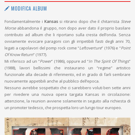
MODIFICA ALBUM
Fondamentalmente i
Kansas
si ritirano dopo che il chitarrista
Steve
Morse
abbandona il gruppo, non dopo aver dato il proprio basilare
contributo ad album che li riportano sulla cresta dell’onda. Senza
ovviamente evocare paragoni con gli irripetibili fasti degli anni 70,
legati a capolavori del pomp rock come “
Leftoverture
” (1976) e “
Point
Of Know Return
” (1977).
Mi riferisco ad un “
Power
” (1986), oppure ad “
In The Spirit Of Things
”
(1988), lavori bellissimi che instaurano un “regime” artistico
funzionale alla decade di riferimento, ed in grado di farli sembrare
nuovamente appetibili anche al pubblico dell’epoca.
Nessuno avrebbe sospettato che ci sarebbero voluti ben sette anni
per rivedere una nuova opera targata Kansas in circolazione:
attenzione, la reunion avviene solamente in seguito alla richiesta di
un promoter tedesco, che prospetta loro un lungo tour europeo.