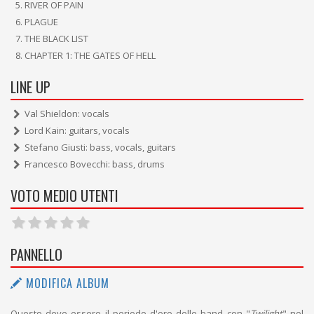
RIVER OF PAIN
PLAGUE
THE BLACK LIST
CHAPTER 1: THE GATES OF HELL
LINE UP
Val Shieldon: vocals
Lord Kain: guitars, vocals
Stefano Giusti: bass, vocals, guitars
Francesco Bovecchi: bass, drums
VOTO MEDIO UTENTI
PANNELLO
MODIFICA ALBUM
Questo deve essere il periodo d'oro delle band con "
Twilight
" nel