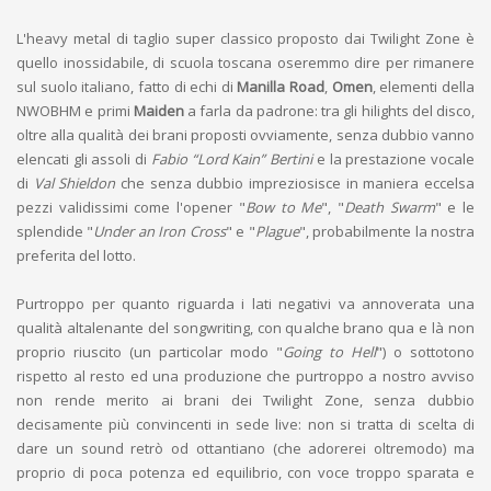
L'heavy metal di taglio super classico proposto dai Twilight Zone è
quello inossidabile, di scuola toscana oseremmo dire per rimanere
sul suolo italiano, fatto di echi di
Manilla Road
,
Omen
, elementi della
NWOBHM e primi
Maiden
a farla da padrone: tra gli hilights del disco,
oltre alla qualità dei brani proposti ovviamente, senza dubbio vanno
elencati gli assoli di
Fabio “Lord Kain” Bertini
e la prestazione vocale
di
Val Shieldon
che senza dubbio impreziosisce in maniera eccelsa
pezzi validissimi come l'opener "
Bow to Me
", "
Death Swarm
" e le
splendide "
Under an Iron Cross
" e "
Plague
", probabilmente la nostra
preferita del lotto.
Purtroppo per quanto riguarda i lati negativi va annoverata una
qualità altalenante del songwriting, con qualche brano qua e là non
proprio riuscito (un particolar modo "
Going to Hell
") o sottotono
rispetto al resto ed una produzione che purtroppo a nostro avviso
non rende merito ai brani dei Twilight Zone, senza dubbio
decisamente più convincenti in sede live: non si tratta di scelta di
dare un sound retrò od ottantiano (che adorerei oltremodo) ma
proprio di poca potenza ed equilibrio, con voce troppo sparata e