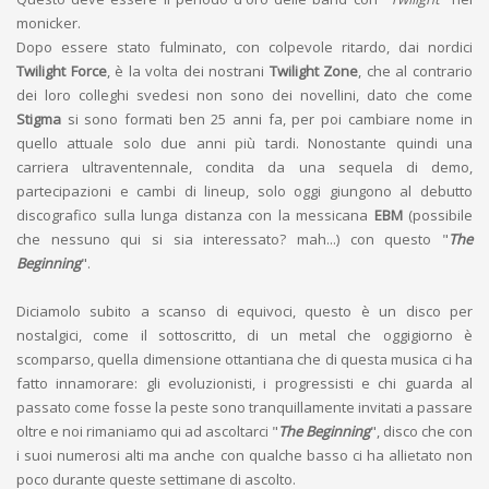
monicker.
Dopo essere stato fulminato, con colpevole ritardo, dai nordici
Twilight Force
, è la volta dei nostrani
Twilight Zone
, che al contrario
dei loro colleghi svedesi non sono dei novellini, dato che come
Stigma
si sono formati ben 25 anni fa, per poi cambiare nome in
quello attuale solo due anni più tardi. Nonostante quindi una
carriera ultraventennale, condita da una sequela di demo,
partecipazioni e cambi di lineup, solo oggi giungono al debutto
discografico sulla lunga distanza con la messicana
EBM
(possibile
che nessuno qui si sia interessato? mah...) con questo "
The
Beginning
".
Diciamolo subito a scanso di equivoci, questo è un disco per
nostalgici, come il sottoscritto, di un metal che oggigiorno è
scomparso, quella dimensione ottantiana che di questa musica ci ha
fatto innamorare: gli evoluzionisti, i progressisti e chi guarda al
passato come fosse la peste sono tranquillamente invitati a passare
oltre e noi rimaniamo qui ad ascoltarci "
The Beginning
", disco che con
i suoi numerosi alti ma anche con qualche basso ci ha allietato non
poco durante queste settimane di ascolto.