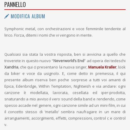
PANNELLO
MODIFICA ALBUM
Symphonic metal, con orchestrazioni e voce femminile tendente al
lirico. Forza, ditemi i nomi che vi vengono in mente.
Qualsiasi sia stata la vostra risposta, ben si avvicina a quello che
troverete in questo nuovo “
Neverworld’s End
” ad opera dei tedeschi
Xandria
, che qui ci presentano la nuova singer,
Manuela Kraller
, look
da biker e voce da usignolo. E, come detto in premessa, il qui
presente album riserva ben poche sorprese a tutti voi amanti di
Epica, Edenbridge, Within Temptation, Nightwish e via andare: ogni
canzone è modellata, lavorata, cesellata ed iper-prodotta,
snaturando a mio avviso il vero sound della band e rendendo, come
spesso accade nel genere, ogni canzone simile ad un mini-film, in cui
il concetto stesso di ‘metallo’ sembra naufragare in un mare di
arrangiamenti, accorgimenti, effetti, compressioni, control c e control
v.