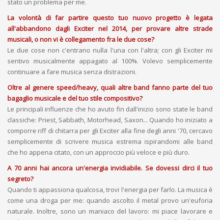
stato un problema per me.
La volontà di far partire questo tuo nuovo progetto è legata
all'abbandono dagli Exciter nel 2014, per provare altre strade
musicali, o non vi è collegamento fra le due cose?
Le due cose non c'entrano nulla l'una con l'altra; con gli Exciter mi
sentivo musicalmente appagato al 100%. Volevo semplicemente
continuare a fare musica senza distrazioni.
Oltre al genere speed/heavy, quali altre band fanno parte del tuo
bagaglio musicale e del tuo stile compositivo?
Le principali influenze che ho avuto fin dall'inizio sono state le band
classiche: Priest, Sabbath, Motorhead, Saxon... Quando ho iniziato a
comporre riff di chitarra per gli Exciter alla fine degli anni '70, cercavo
semplicemente di scrivere musica estrema ispirandomi alle band
che ho appena citato, con un approccio più veloce e più duro.
A 70 anni hai ancora un'energia invidiabile. Se dovessi dirci il tuo
segreto?
Quando ti appassiona qualcosa, trovi l'energia per farlo. La musica è
come una droga per me: quando ascolto il metal provo un'euforia
naturale. Inoltre, sono un maniaco del lavoro: mi piace lavorare e