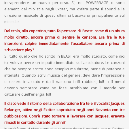
intraprendere un nuovo percorso. Sì, nei POWERRAGE ci sono
elementi del mio stile negli Exciter, ma d’altra parte il sound e la
direzione musicale di questi ultimi si basavano principalmente sul
mio stile.
Dal titolo, alla copertina, tutto fa pensare di 'Beast' come di un abum
molto diretto, ancora prima di sentire le canzoni. Era fra le tue
intenzioni, colpire immediatamente l'ascoltatore ancora prima di
schiacciare play?
Sì, tutto quello che ho scritto in BEAST era molto studiato, come dici
tu, volevo avere un impatto immediato sull'ascoltatore. Le canzoni
che ho sempre scritto sono semplici ma dirette, piene di potenza e
intensità. Quando scrivi musica del genere, devi dare l'impressione
di essere incazzato e da lì nascono i riff rabbiosi, lol! I riff metal
devono sembrare come se fossi arrabbiato con il mondo per
catturare quell'energia, lol!
Il disco vede il ritorno della collaborazione fra te e il vocalist Jacques
Belanger, attivo negli Exciter sopratutto negli anni Novanta con tre
pubbicazioni. Com'è stato tornare a lavorare con Jacques, eravate
rimasti in contatto durante gli anni?
In realtà non ci siamo tenuti in contatto dopo il periodo con gli Exciter,