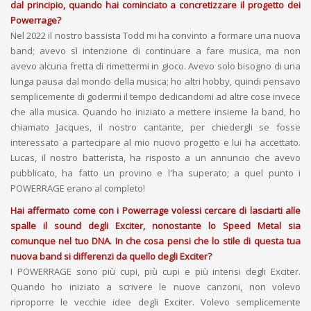
dal principio, quando hai cominciato a concretizzare il progetto dei
Powerrage?
Nel 2022 il nostro bassista Todd mi ha convinto a formare una nuova
band; avevo sì intenzione di continuare a fare musica, ma non
avevo alcuna fretta di rimettermi in gioco. Avevo solo bisogno di una
lunga pausa dal mondo della musica; ho altri hobby, quindi pensavo
semplicemente di godermi il tempo dedicandomi ad altre cose invece
che alla musica. Quando ho iniziato a mettere insieme la band, ho
chiamato Jacques, il nostro cantante, per chiedergli se fosse
interessato a partecipare al mio nuovo progetto e lui ha accettato.
Lucas, il nostro batterista, ha risposto a un annuncio che avevo
pubblicato, ha fatto un provino e l'ha superato; a quel punto i
POWERRAGE erano al completo!
Hai affermato come con i Powerrage volessi cercare di lasciarti alle
spalle il sound degli Exciter, nonostante lo Speed Metal sia
comunque nel tuo DNA. In che cosa pensi che lo stile di questa tua
nuova band si differenzi da quello degli Exciter?
I POWERRAGE sono più cupi, più cupi e più intensi degli Exciter.
Quando ho iniziato a scrivere le nuove canzoni, non volevo
riproporre le vecchie idee degli Exciter. Volevo semplicemente