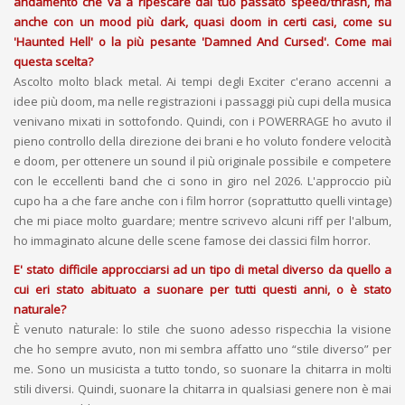
andamento che va a ripescare dal tuo passato speed/thrash, ma
anche con un mood più dark, quasi doom in certi casi, come su
'Haunted Hell' o la più pesante 'Damned And Cursed'. Come mai
questa scelta?
Ascolto molto black metal. Ai tempi degli Exciter c'erano accenni a
idee più doom, ma nelle registrazioni i passaggi più cupi della musica
venivano mixati in sottofondo. Quindi, con i POWERRAGE ho avuto il
pieno controllo della direzione dei brani e ho voluto fondere velocità
e doom, per ottenere un sound il più originale possibile e competere
con le eccellenti band che ci sono in giro nel 2026. L'approccio più
cupo ha a che fare anche con i film horror (soprattutto quelli vintage)
che mi piace molto guardare; mentre scrivevo alcuni riff per l'album,
ho immaginato alcune delle scene famose dei classici film horror.
E' stato difficile approcciarsi ad un tipo di metal diverso da quello a
cui eri stato abituato a suonare per tutti questi anni, o è stato
naturale?
È venuto naturale: lo stile che suono adesso rispecchia la visione
che ho sempre avuto, non mi sembra affatto uno “stile diverso” per
me. Sono un musicista a tutto tondo, so suonare la chitarra in molti
stili diversi. Quindi, suonare la chitarra in qualsiasi genere non è mai