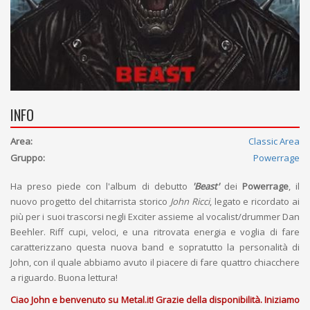
INFO
Area:
Classic Area
Gruppo:
Powerrage
Ha preso piede con l'album di debutto
'Beast'
dei
Powerrage
, il
nuovo progetto del chitarrista storico
John Ricci
, legato e ricordato ai
più per i suoi trascorsi negli Exciter assieme al vocalist/drummer Dan
Beehler. Riff cupi, veloci, e una ritrovata energia e voglia di fare
caratterizzano questa nuova band e sopratutto la personalità di
John, con il quale abbiamo avuto il piacere di fare quattro chiacchere
a riguardo. Buona lettura!
Ciao John e benvenuto su Metal.it! Grazie della disponibilità. Iniziamo