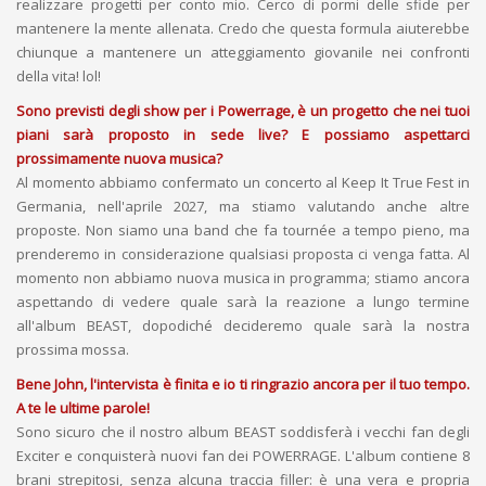
realizzare progetti per conto mio. Cerco di pormi delle sfide per
mantenere la mente allenata. Credo che questa formula aiuterebbe
chiunque a mantenere un atteggiamento giovanile nei confronti
della vita! lol!
Sono previsti degli show per i Powerrage, è un progetto che nei tuoi
piani sarà proposto in sede live? E possiamo aspettarci
prossimamente nuova musica?
Al momento abbiamo confermato un concerto al Keep It True Fest in
Germania, nell'aprile 2027, ma stiamo valutando anche altre
proposte. Non siamo una band che fa tournée a tempo pieno, ma
prenderemo in considerazione qualsiasi proposta ci venga fatta. Al
momento non abbiamo nuova musica in programma; stiamo ancora
aspettando di vedere quale sarà la reazione a lungo termine
all'album BEAST, dopodiché decideremo quale sarà la nostra
prossima mossa.
Bene John, l'intervista è finita e io ti ringrazio ancora per il tuo tempo.
A te le ultime parole!
Sono sicuro che il nostro album BEAST soddisferà i vecchi fan degli
Exciter e conquisterà nuovi fan dei POWERRAGE. L'album contiene 8
brani strepitosi, senza alcuna traccia filler: è una vera e propria