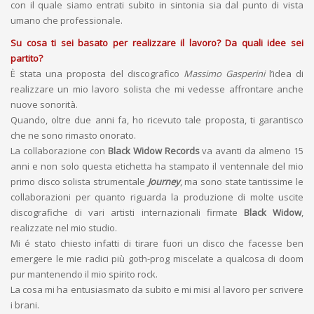
con il quale siamo entrati subito in sintonia sia dal punto di vista
umano che professionale.
Su cosa ti sei basato per realizzare il lavoro? Da quali idee sei
partito?
È stata una proposta del discografico
Massimo Gasperini
l’idea di
realizzare un mio lavoro solista che mi vedesse affrontare anche
nuove sonorità.
Quando, oltre due anni fa, ho ricevuto tale proposta, ti garantisco
che ne sono rimasto onorato.
La collaborazione con
Black Widow Records
va avanti da almeno 15
anni e non solo questa etichetta ha stampato il ventennale del mio
primo disco solista strumentale
Journey
, ma sono state tantissime le
collaborazioni per quanto riguarda la produzione di molte uscite
discografiche di vari artisti internazionali firmate
Black Widow
,
realizzate nel mio studio.
Mi é stato chiesto infatti di tirare fuori un disco che facesse ben
emergere le mie radici più goth-prog miscelate a qualcosa di doom
pur mantenendo il mio spirito rock.
La cosa mi ha entusiasmato da subito e mi misi al lavoro per scrivere
i brani.