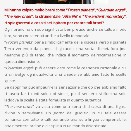
Mi hanno colpito molto brani come “
Frozen planets
”, “
Guardian angel
”,
“
The new order
”, la strumentale “
Afterlife
” e “
The ancient monastery
”;
ci spiegheresti a cosa ti sei ispirato per creare tali brani?
Ogni brano ha un suo significato ben preciso anche se tutti, a modo
loro, sono concatenati anche a livello temporale.
“
Frozen planets
” parla simbolicamente della discesa verso il pianeta
Terra venendo da pianeti di ghiaccio, una sorta di metafora (ma
neanche più di tanto) che indica il momento dell’incarnazione in
questa dimensione.
“
Guardian angel
" può essere visto come la coscienza razionale a cui
ci si rivolge ogni qualvolta ci si chiede se abbiamo fatto le scelte
giuste.
Se dapprima può impaurire la sensazione che ciò che abbiamo fatto
ci lascia far i conti solo noi stessi, poi il sentiero si illumina solo
laddove la scelta è stata formulata in quanto autentica.
“
The new order
” va vista come una sorta di discesa di una figura
divina o semi-divina, un giorno del giudizio, in cui tale essere
comunica con tutto e tutti parlando una sola lingua comprensibile,
atta rimettere ordine e disciplina in un mondo disordinato.