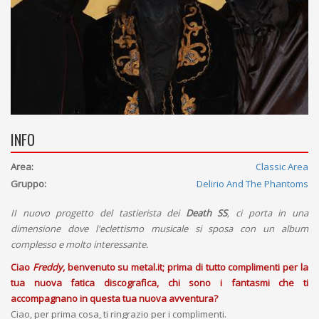
INFO
Area:
Classic Area
Gruppo:
Delirio And The Phantoms
II nuovo progetto del tastierista dei
Death SS
, ci porta in una
dimensione dove l'eclettismo musicale si sposa con un album
complesso e molto interessante.
Ciao
Freddy
, benvenuto su metal.it; prima di tutto complimenti per la
tua nuova fatica discografica, chi sono i fantasmi che ti
accompagnano in questa tua nuova avventura?
Ciao, per prima cosa, ti ringrazio per i complimenti.