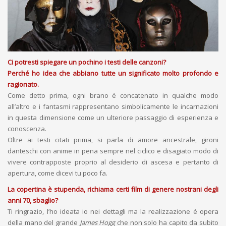
Ci potresti spiegare un pochino i testi delle canzoni?
Perché ho idea che abbiano tutte un significato molto profondo e
ragionato.
Come detto prima, ogni brano é concatenato in qualche modo
all’altro e i fantasmi rappresentano simbolicamente le incarnazioni
in questa dimensione come un ulteriore passaggio di esperienza e
conoscenza.
Oltre ai testi citati prima, si parla di amore ancestrale, gironi
danteschi con anime in pena sempre nel ciclico e disagiato modo di
vivere contrapposte proprio al desiderio di ascesa e pertanto di
apertura, come dicevi tu poco fa.
La copertina è stupenda, richiama certi film di genere nostrani degli
anni 70, sbaglio?
Ti ringrazio, l’ho ideata io nei dettagli ma la realizzazione é opera
della mano del grande
James Hogg
che non solo ha capito da subito