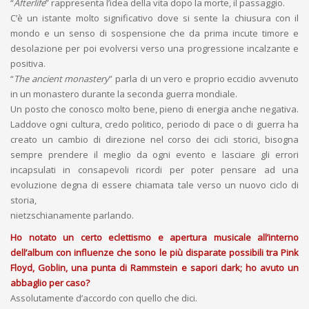
“
Afterlife
” rappresenta l’idea della vita dopo la morte, il passaggio.
C’è un istante molto significativo dove si sente la chiusura con il
mondo e un senso di sospensione che da prima incute timore e
desolazione per poi evolversi verso una progressione incalzante e
positiva.
“
The ancient monastery
” parla di un vero e proprio eccidio avvenuto
in un monastero durante la seconda guerra mondiale.
Un posto che conosco molto bene, pieno di energia anche negativa.
Laddove ogni cultura, credo politico, periodo di pace o di guerra ha
creato un cambio di direzione nel corso dei cicli storici, bisogna
sempre prendere il meglio da ogni evento e lasciare gli errori
incapsulati in consapevoli ricordi per poter pensare ad una
evoluzione degna di essere chiamata tale verso un nuovo ciclo di
storia,
nietzschianamente parlando.
Ho notato un certo eclettismo e apertura musicale all’interno
dell’album con influenze che sono le più disparate possibili tra
Pink
Floyd
,
Goblin
, una punta di
Rammstein
e sapori dark; ho avuto un
abbaglio per caso?
Assolutamente d’accordo con quello che dici.