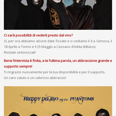
Ci sarà possibilità di vederti presto dal vivo?
Si, per ora abbiamo alcune date fissate e ci vediamo il 6 a Genova, il
18 Aprile a Torino e il 25 Maggio a Cassano d’Adda (Milano).
Restate sintonizzati!
Bene l’intervista è finita, a te l’ultima parola, un abbraccione grande e
supporto sempre!
Ti ringrazio nuovamente per la tua disponibilità e per il supporto.
Un caro saluto e un caloroso abbraccio!