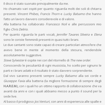
Il disco é stato suonato principalmente da me.
Ho chiamato vari ospiti per quanto riguarda molti dei soli di chitarra
presenti:
Vincent Phibes
,
Francis Thorn
e
Lucky Balsamo
che hanno
fatto un lavoro davvero considerevole e di valore.
Alla batteria ha collaborato
Francesco Noli
e alle percussioni mio
figlio
Chris Delirio
.
Per quanto riguarda le parti vocali,
Jennifer Tavares Silveira
e
Elena
sono le coriste femminili presenti in quasi tutti i brani.
Le due cantanti sono state capaci di creare particolari atmosfere che
avevo bene in mente al momento della stesura, rendendole
assolutamente suggestive.
Steve Sylvester
é ospite nei cori del ritornello di
The new order
.
Conoscendo le peculiarità di ogni musicista, ho scelto per ognuno le
parti e i brani adatti e il risultato è stato davvero sorprendente.
Dal vivo saranno presenti sempre
Lucky Balsamo
alla sei corde e
Giuseppe Favia
alla batteria (la migliore formazione di sempre degli
H.A.R.E.M.
), con i quali ho un ottimo rapporto di collaborazione che va
avanti da anni e con i quali abbiamo messo a punto il sound per la
sede live.
Al basso il prodigioso
Jos Venturi
, con anni di esperienza alle spalle e