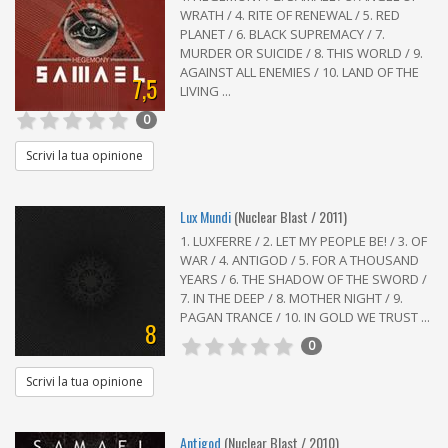
WRATH / 4. RITE OF RENEWAL / 5. RED
PLANET / 6. BLACK SUPREMACY / 7.
MURDER OR SUICIDE / 8. THIS WORLD / 9.
AGAINST ALL ENEMIES / 10. LAND OF THE
7,5
LIVING ...
0
Scrivi la tua opinione
Lux Mundi
(Nuclear Blast / 2011)
1. LUXFERRE / 2. LET MY PEOPLE BE! / 3. OF
WAR / 4. ANTIGOD / 5. FOR A THOUSAND
YEARS / 6. THE SHADOW OF THE SWORD /
7. IN THE DEEP / 8. MOTHER NIGHT / 9.
PAGAN TRANCE / 10. IN GOLD WE TRUST ...
8
0
Scrivi la tua opinione
Antigod
(Nuclear Blast / 2010)