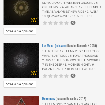
SLAVOCRACY / 4. WESTERN GROUND / 5.
ON THE RISE / 6. ALLIANCE / 7. SUSPENDED
TIME / 8. VALKYRIES' NEW RIDE / 9. AVE! /
10. QUASAR WAVES / 11. ARCHITECT ...
SV
0
Scrivi la tua opinione
Lux Mundi (reissue)
(Napalm Records / 2019)
1. LUXFERRE / 2. LET MY PEOPLE BE! / 3. OF
WAR / 4. ANTIGOD / 5. FOR A THOUSAND
YEARS / 6. THE SHADOW OF THE SWORD /
7. IN THE DEEP / 8. MOTHER NIGHT / 9.
PAGAN TRANCE / 10. IN GOLD WE TRUST ...
SV
0
Scrivi la tua opinione
Hegemony
(Napalm Records / 2017)
1. HEGEMONY / 2. SAMAEL / 3. ANGEL OF