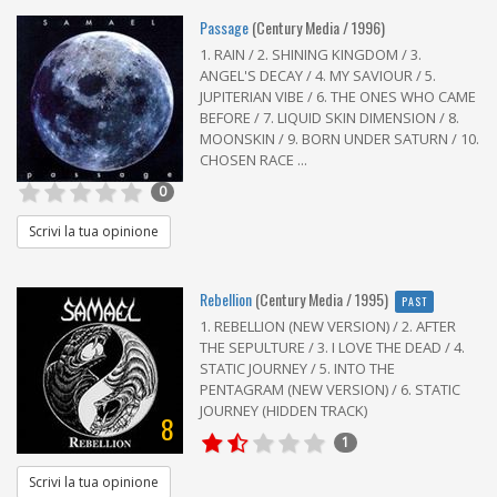
Passage
(Century Media / 1996)
1. RAIN / 2. SHINING KINGDOM / 3.
ANGEL'S DECAY / 4. MY SAVIOUR / 5.
JUPITERIAN VIBE / 6. THE ONES WHO CAME
BEFORE / 7. LIQUID SKIN DIMENSION / 8.
MOONSKIN / 9. BORN UNDER SATURN / 10.
CHOSEN RACE ...
0
Scrivi la tua opinione
Rebellion
(Century Media / 1995)
PAST
1. REBELLION (NEW VERSION) / 2. AFTER
THE SEPULTURE / 3. I LOVE THE DEAD / 4.
STATIC JOURNEY / 5. INTO THE
PENTAGRAM (NEW VERSION) / 6. STATIC
JOURNEY (HIDDEN TRACK)
8
1
Scrivi la tua opinione