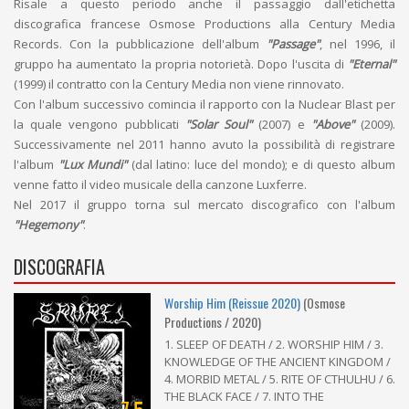
Risale a questo periodo anche il passaggio dall'etichetta
discografica francese Osmose Productions alla Century Media
Records. Con la pubblicazione dell'album
"Passage"
, nel 1996, il
gruppo ha aumentato la propria notorietà. Dopo l'uscita di
"Eternal"
(1999) il contratto con la Century Media non viene rinnovato.
Con l'album successivo comincia il rapporto con la Nuclear Blast per
la quale vengono pubblicati
"Solar Soul"
(2007) e
"Above"
(2009).
Successivamente nel 2011 hanno avuto la possibilità di registrare
l'album
"Lux Mundi"
(dal latino: luce del mondo); e di questo album
venne fatto il video musicale della canzone Luxferre.
Nel 2017 il gruppo torna sul mercato discografico con l'album
"Hegemony"
.
DISCOGRAFIA
Worship Him (Reissue 2020)
(Osmose
Productions / 2020)
1. SLEEP OF DEATH / 2. WORSHIP HIM / 3.
KNOWLEDGE OF THE ANCIENT KINGDOM /
4. MORBID METAL / 5. RITE OF CTHULHU / 6.
THE BLACK FACE / 7. INTO THE