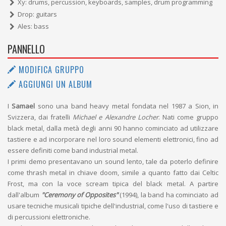
Xy: drums, percussion, keyboards, samples, drum programming
Drop: guitars
Ales: bass
PANNELLO
MODIFICA GRUPPO
AGGIUNGI UN ALBUM
I
Samael
sono una band heavy metal fondata nel 1987 a Sion, in
Svizzera, dai fratelli
Michael e Alexandre Locher
. Nati come gruppo
black metal, dalla metà degli anni 90 hanno cominciato ad utilizzare
tastiere e ad incorporare nel loro sound elementi elettronici, fino ad
essere definiti come band industrial metal.
I primi demo presentavano un sound lento, tale da poterlo definire
come thrash metal in chiave doom, simile a quanto fatto dai Celtic
Frost, ma con la voce scream tipica del black metal. A partire
dall'album
"Ceremony of Opposites"
(1994), la band ha cominciato ad
usare tecniche musicali tipiche dell'industrial, come l'uso di tastiere e
di percussioni elettroniche.