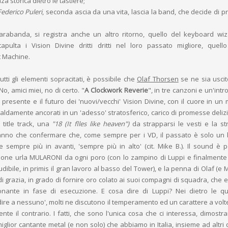
za storica dietro le tastiere;
Federico Puleri
, seconda ascia da una vita, lascia la band, che decide di p
arabanda, si registra anche un altro ritorno, quello del keyboard w
tapulta i Vision Divine dritti dritti nel loro passato migliore, quell
 Machine.
utti gli elementi sopracitati, è possibile che
Olaf Thorsen
se ne sia usci
o, amici miei, no di certo. "
A Clockwork Reverie
", in tre canzoni e un'intro
 presente e il futuro dei 'nuovi/vecchi' Vision Divine, con il cuore in un 
aldamente ancorati in un 'adesso' stratosferico, carico di promesse delizio
 title track, una
"18 (It flles like heaven")
da strapparsi le vesti e la str
nno che confermare che, come sempre per i VD, il passato è solo un 
 sempre più in avanti, 'sempre più in alto' (cit. Mike B.). Il sound è 
duzione urla MULARONI da ogni poro (con lo zampino di Luppi e finalment
dibile, in primis il gran lavoro al basso del Tower), e la penna di Olaf (e 
di grazia, in grado di fornire oro colato ai suoi compagni di squadra, che
nante in fase di esecuzione. E cosa dire di Luppi? Nei dietro le qu
re a nessuno', molti ne discutono il temperamento ed un carattere a volte d
ente il contrario. I fatti, che sono l'unica cosa che ci interessa, dimost
miglior cantante metal (e non solo) che abbiamo in Italia, insieme ad altri