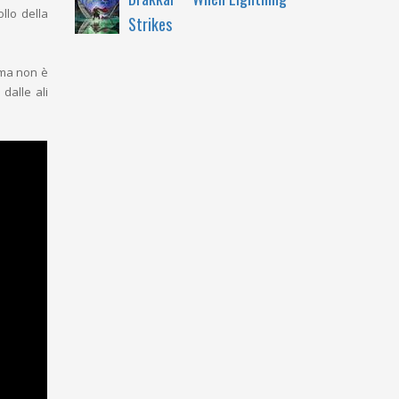
ollo della
Strikes
 ma non è
dalle ali