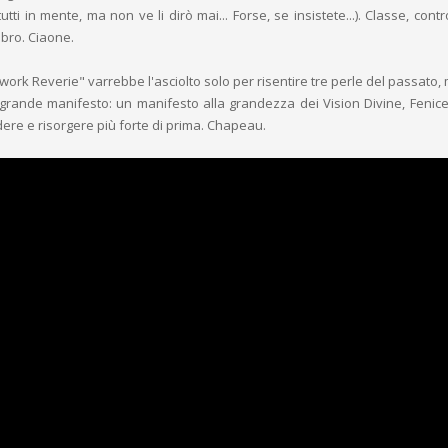
tutti in mente, ma non ve li dirò mai... Forse, se insistete...). Classe, contr
mbro. Ciaone.
work Reverie" varrebbe l'asciolto solo per risentire tre perle del passato,
 grande manifesto: un manifesto alla grandezza dei Vision Divine, Fenice 
dere e risorgere più forte di prima. Chapeau.