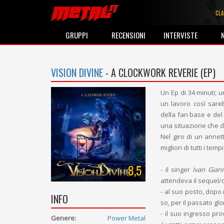
CLA
GRUPPI
RECENSIONI
INTERVISTE
VISION DIVINE
- A CLOCKWORK REVERIE (EP)
Un Ep di 34 minuti; u
un lavoro così sare
della fan base e del 
una situazione che 
Nel giro di un annetto
migliori di tutti i tem
8,5
- il singer
Ivan Giann
attendeva il sequel/co
- al suo posto, dopo
INFO
so, per il passato gl
- il suo ingresso pr
Genere:
Power Metal