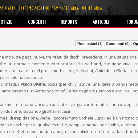
SSIC AREA
EXTREME AREA
CONTAMINATED AREA
OTHER AREA
NOTIZIE
CONCERTI
REPORTS
ARTICOLI
FORU
Recensioni (1)
Commenti (0)
Opi
na intro, tre pezzi nuovi, tre rifatti da dischi precedenti. In una situazion
bbe un normale momento interlocutorio di una band, che tiene viva l'a
mercato in attesa del prossimo full length. Ma qui, Amici della Gloria, ci t
di normale ha ben poco.
, infatti, i
Vision Divine
, ossia (per chi vi scrive) una delle 3 bands meta
pi, attraversano un '
Dramatic turn of Events
' degno di Petrucci e soci. Nell'or
ini
molla la band ancora con date live già confermate e un concept a
nclusione, lasciando gli altri nei casini;
 mesi di trepidazione, viene (ri)confermato
Michele Luppi
, ed è un ritorno 
orioso e anche per le qualità tecniche, semplicemente indiscutibili, di Michel
ovoca un effetto domino da capogiro, che culmina con l'uscita dalla band