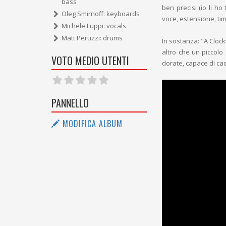
bass
ben precisi (io li ho 
Oleg Smirnoff: keyboards
voce, estensione, ti
Michele Luppi: vocals
Matt Peruzzi: drums
In sostanza: "A Clock
altro che un piccolo
VOTO MEDIO UTENTI
dorate, capace di ca
PANNELLO
MODIFICA ALBUM