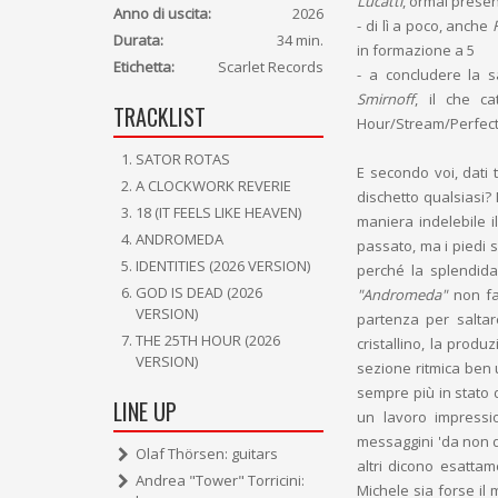
Lucatti
, ormai presen
Anno di uscita:
2026
- di lì a poco, anche
Durata:
34 min.
in formazione a 5
Etichetta:
Scarlet Records
- a concludere la s
Smirnoff
, il che ca
TRACKLIST
Hour/Stream/Perfect
SATOR ROTAS
E secondo voi, dati t
A CLOCKWORK REVERIE
dischetto qualsiasi? N
18 (IT FEELS LIKE HEAVEN)
maniera indelebile il
ANDROMEDA
passato, ma i piedi s
IDENTITIES (2026 VERSION)
perché la splendida
GOD IS DEAD (2026
"Andromeda"
non fa
VERSION)
partenza per saltare
THE 25TH HOUR (2026
cristallino, la pro
VERSION)
sezione ritmica ben u
sempre più in stato 
LINE UP
un lavoro impressio
messaggini 'da non di
Olaf Thörsen: guitars
altri dicono esattam
Andrea "Tower" Torricini:
Michele sia forse il 