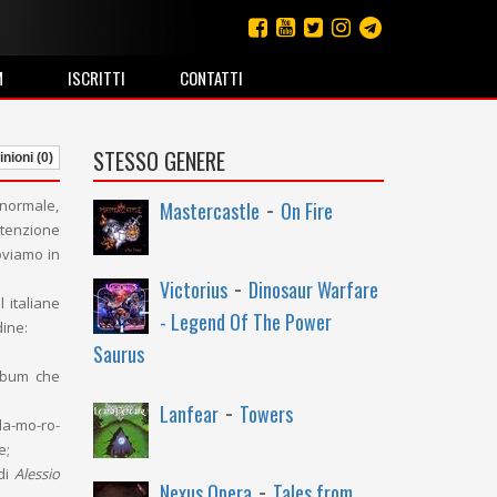
M
ISCRITTI
CONTATTI
STESSO GENERE
nioni (0)
-
e normale,
Mastercastle
On Fire
ttenzione
roviamo in
-
Victorius
Dinosaur Warfare
l italiane
- Legend Of The Power
dine:
Saurus
lbum che
-
Lanfear
Towers
cla-mo-ro-
e;
 di
Alessio
-
Nexus Opera
Tales from