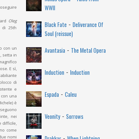
WWII
roseguire
izard
Oleg
-
Black Fate
Deliverance Of
o di 25th
Soul (reissue)
-
to con un
Avantasia
The Metal Opera
, setta in
magnifico
se. E sì,
-
Induction
Induction
abiliante
blocco di
potente e
-
Espada
Caleu
e con una
Michele) è
 eseguono
-
Veonity
Sorrows
inte, nei
ifficile,
rano come
-
 due nomi
Drakkar
When Lightning