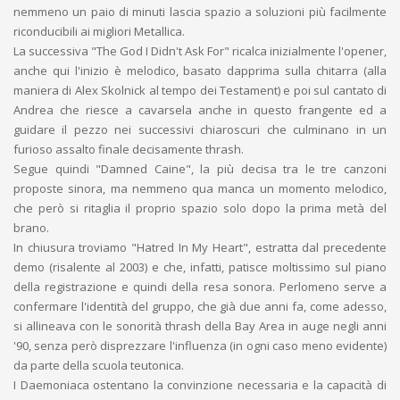
nemmeno un paio di minuti lascia spazio a soluzioni più facilmente
riconducibili ai migliori Metallica.
La successiva "The God I Didn't Ask For" ricalca inizialmente l'opener,
anche qui l'inizio è melodico, basato dapprima sulla chitarra (alla
maniera di Alex Skolnick al tempo dei Testament) e poi sul cantato di
Andrea che riesce a cavarsela anche in questo frangente ed a
guidare il pezzo nei successivi chiaroscuri che culminano in un
furioso assalto finale decisamente thrash.
Segue quindi "Damned Caine", la più decisa tra le tre canzoni
proposte sinora, ma nemmeno qua manca un momento melodico,
che però si ritaglia il proprio spazio solo dopo la prima metà del
brano.
In chiusura troviamo "Hatred In My Heart", estratta dal precedente
demo (risalente al 2003) e che, infatti, patisce moltissimo sul piano
della registrazione e quindi della resa sonora. Perlomeno serve a
confermare l'identità del gruppo, che già due anni fa, come adesso,
si allineava con le sonorità thrash della Bay Area in auge negli anni
'90, senza però disprezzare l'influenza (in ogni caso meno evidente)
da parte della scuola teutonica.
I Daemoniaca ostentano la convinzione necessaria e la capacità di