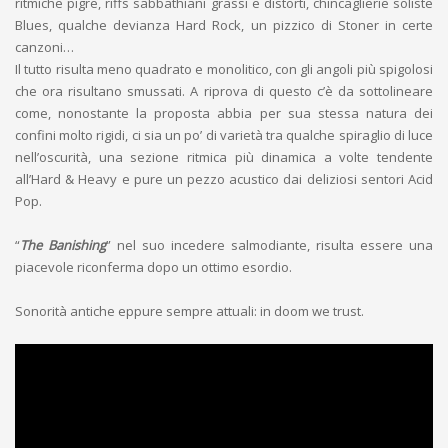
ritmiche pigre, riffs sabbathiani grassi e distorti, chincaglierie soliste
Blues, qualche devianza Hard Rock, un pizzico di Stoner in certe
canzoni…
Il tutto risulta meno quadrato e monolitico, con gli angoli più spigolosi
che ora risultano smussati. A riprova di questo c’è da sottolineare
come, nonostante la proposta abbia per sua stessa natura dei
confini molto rigidi, ci sia un po’ di varietà tra qualche spiraglio di luce
nell’oscurità, una sezione ritmica più dinamica a volte tendente
all’Hard & Heavy e pure un pezzo acustico dai deliziosi sentori Acid
Pop.
“
The Banishing
” nel suo incedere salmodiante, risulta essere una
piacevole riconferma dopo un ottimo esordio.
Sonorità antiche eppure sempre attuali: in doom we trust.