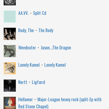
-
AA.VV.
Split Cd
-
Body, The
The Body
-
Weedeater
Jason...The Dragon
-
Lonely Kamel
Lonely Kamel
-
Nortt
Ligfærd
-
Hellamor
Major-League heavy rock (split-Ep with
Red Stone Chapel)