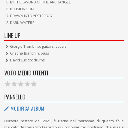
BY THE SWORD OF THE ARCHANGEL
ILLUSION SUN
DRAWN INTO YESTERDAY
DARK WATERS
LINE UP
Giorgio Trombino: guitars, vocals
Cristina Bianchin, bass
David Lucido: drums
VOTO MEDIO UTENTI
PANNELLO
MODIFICA ALBUM
Durante l’estate del 2021, è uscito nel marasma di questo folle
mercato discografico l’esordio di un power trio nostrano, che grazie