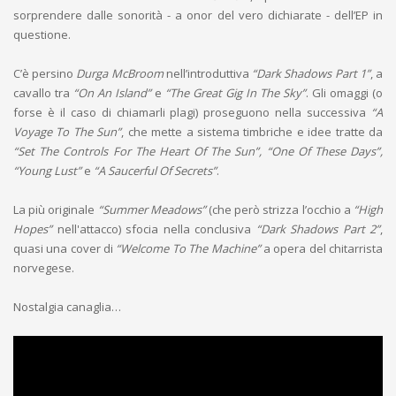
sorprendere dalle sonorità - a onor del vero dichiarate - dell’EP in
questione.
C’è persino
Durga McBroom
nell’introduttiva
“Dark Shadows Part 1”
, a
cavallo tra
“On An Island”
e
“The Great Gig In The Sky”
. Gli omaggi (o
forse è il caso di chiamarli plagi) proseguono nella successiva
“A
Voyage To The Sun”
, che mette a sistema timbriche e idee tratte da
“Set The Controls For The Heart Of The Sun”, “One Of These Days”,
“Young Lust”
e
“A Saucerful Of Secrets”
.
La più originale
“Summer Meadows”
(che però strizza l’occhio a
“High
Hopes”
nell'attacco) sfocia nella conclusiva
“Dark Shadows Part 2”
,
quasi una cover di
“Welcome To The Machine”
a opera del chitarrista
norvegese.
Nostalgia canaglia…