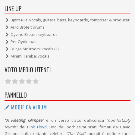
LINE UP
Bjørn Riis: vocals, guitars, bass, keyboards, composer & producer
Arild Broter: drums
Oyvind Broter: keyboards
Per Oydir: bass
Durga McBroom: vocals (1)
Mimmi Tamba: vocals
VOTO MEDIO UTENTI
PANNELLO
MODIFICA ALBUM
“A Fleeting Glimpse”
è un verso tratto dall’iconica
“Comfortably
Numb”
dei
Pink Floyd
, uno dei pochissimi brani firmati da David
Gilmour sull’altrettanto celebre
“The Wall”
, quindi è difficile farsi