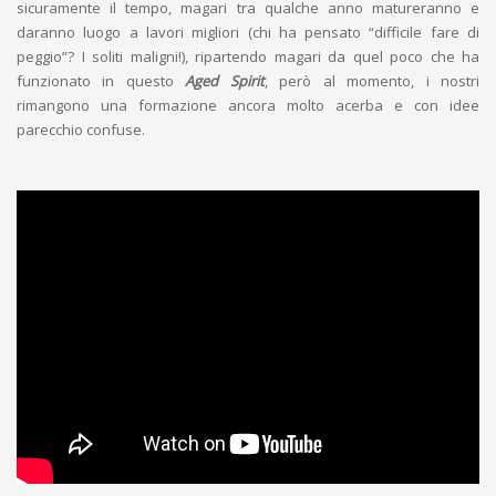
sicuramente il tempo, magari tra qualche anno matureranno e
daranno luogo a lavori migliori (chi ha pensato “difficile fare di
peggio”? I soliti maligni!), ripartendo magari da quel poco che ha
funzionato in questo
Aged Spirit
, però al momento, i nostri
rimangono una formazione ancora molto acerba e con idee
parecchio confuse.