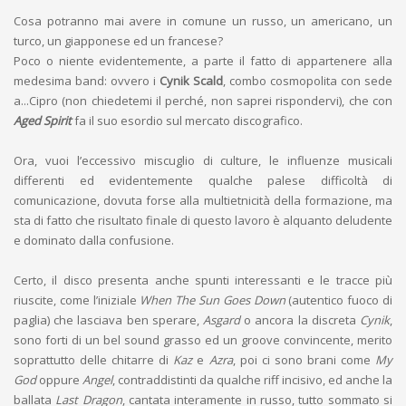
Cosa potranno mai avere in comune un russo, un americano, un
turco, un giapponese ed un francese?
Poco o niente evidentemente, a parte il fatto di appartenere alla
medesima band: ovvero i
Cynik Scald
, combo cosmopolita con sede
a...Cipro (non chiedetemi il perché, non saprei rispondervi), che con
Aged Spirit
fa il suo esordio sul mercato discografico.
Ora, vuoi l’eccessivo miscuglio di culture, le influenze musicali
differenti ed evidentemente qualche palese difficoltà di
comunicazione, dovuta forse alla multietnicità della formazione, ma
sta di fatto che risultato finale di questo lavoro è alquanto deludente
e dominato dalla confusione.
Certo, il disco presenta anche spunti interessanti e le tracce più
riuscite, come l’iniziale
When The Sun Goes Down
(autentico fuoco di
paglia) che lasciava ben sperare,
Asgard
o ancora la discreta
Cynik
,
sono forti di un bel sound grasso ed un groove convincente, merito
soprattutto delle chitarre di
Kaz
e
Azra
, poi ci sono brani come
My
God
oppure
Angel
, contraddistinti da qualche riff incisivo, ed anche la
ballata
Last Dragon
, cantata interamente in russo, tutto sommato si