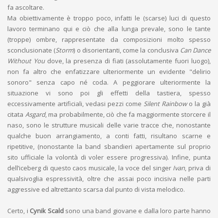
fa ascoltare.
Ma obiettivamente è troppo poco, infatti le (scarse) luci di questo
lavoro terminano qui e ciò che alla lunga prevale, sono le tante
(troppe) ombre, rappresentate da composizioni molto spesso
sconclusionate (
Storm
) o disorientanti, come la conclusiva
Can Dance
Without You
dove, la presenza di fiati (assolutamente fuori luogo),
non fa altro che enfatizzare ulteriormente un evidente "delirio
sonoro" senza capo né coda. A peggiorare ulteriormente la
situazione vi sono poi gli effetti della tastiera, spesso
eccessivamente artificiali, vedasi pezzi come
Silent Rainbow
o la già
citata
Asgard
, ma probabilmente, ciò che fa maggiormente storcere il
naso, sono le strutture musicali delle varie tracce che, nonostante
qualche buon arrangiamento, a conti fatti, risultano scarne e
ripetitive, (nonostante la band sbandieri apertamente sul proprio
sito ufficiale la volontà di voler essere progressiva). Infine, punta
dell’iceberg di questo caos musicale, la voce del singer
Ivan
, priva di
qualsivoglia espressività, oltre che assai poco incisiva nelle parti
aggressive ed altrettanto scarsa dal punto di vista melodico.
Certo, i
Cynik Scald
sono una band giovane e dalla loro parte hanno