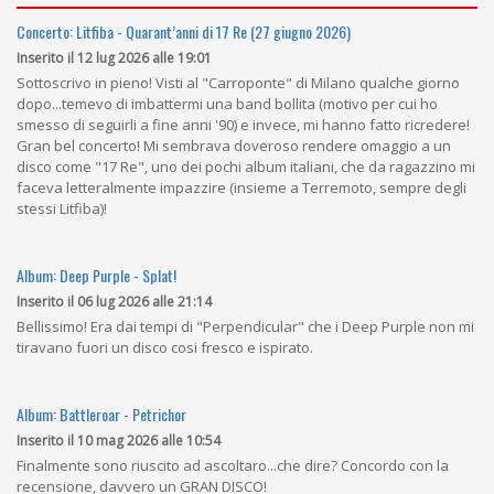
Concerto: Litfiba - Quarant’anni di 17 Re (27 giugno 2026)
Inserito il 12 lug 2026 alle 19:01
Sottoscrivo in pieno! Visti al "Carroponte" di Milano qualche giorno
dopo...temevo di imbattermi una band bollita (motivo per cui ho
smesso di seguirli a fine anni '90) e invece, mi hanno fatto ricredere!
Gran bel concerto! Mi sembrava doveroso rendere omaggio a un
disco come "17 Re", uno dei pochi album italiani, che da ragazzino mi
faceva letteralmente impazzire (insieme a Terremoto, sempre degli
stessi Litfiba)!
Album: Deep Purple - Splat!
Inserito il 06 lug 2026 alle 21:14
Bellissimo! Era dai tempi di "Perpendicular" che i Deep Purple non mi
tiravano fuori un disco cosi fresco e ispirato.
Album: Battleroar - Petrichor
Inserito il 10 mag 2026 alle 10:54
Finalmente sono riuscito ad ascoltaro...che dire? Concordo con la
recensione, davvero un GRAN DISCO!