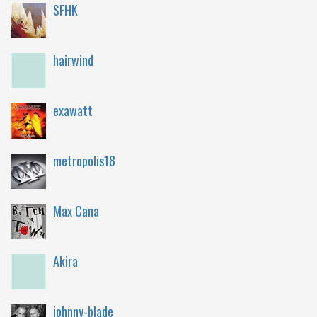
SFHK
hairwind
exawatt
metropolis18
Max Cana
Akira
johnny-blade