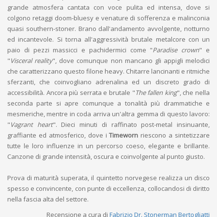
grande atmosfera cantata con voce pulita ed intensa, dove si
colgono retaggi doom-bluesy e venature di sofferenza e malinconia
quasi southern-stoner. Brano dall'andamento avvolgente, notturno
ed incantevole. Si torna all'aggressività brutale metalcore con un
paio di pezzi massicci e pachidermici come "
Paradise crown
" e
"
Visceral reality
", dove comunque non mancano gli appigli melodici
che caratterizzano questo filone heavy. Chitarre lancinanti e ritmiche
sferzanti, che coinvogliano adrenalina ed un discreto grado di
accessibilità. Ancora più serrata e brutale "
The fallen king
", che nella
seconda parte si apre comunque a tonalità più drammatiche e
mesmeriche, mentre in coda arriva un'altra gemma di questo lavoro:
"
Vagrant heart
". Dieci minuti di raffinato post-metal insinuante,
graffiante ed atmosferico, dove i
Timeworn
riescono a sintetizzare
tutte le loro influenze in un percorso coeso, elegante e brillante.
Canzone di grande intensità, oscura e coinvolgente al punto giusto.
Prova di maturità superata, il quintetto norvegese realizza un disco
spesso e convincente, con punte di eccellenza, collocandosi di diritto
nella fascia alta del settore.
Recensione a cura di
Fabrizio Dr. Stonerman Bertogliatti