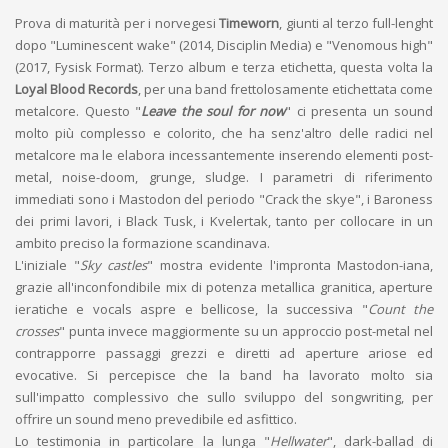
Prova di maturità per i norvegesi
Timeworn
, giunti al terzo full-lenght
dopo "Luminescent wake" (2014, Disciplin Media) e "Venomous high"
(2017, Fysisk Format). Terzo album e terza etichetta, questa volta la
Loyal Blood Records
, per una band frettolosamente etichettata come
metalcore. Questo "
Leave the soul for now
" ci presenta un sound
molto più complesso e colorito, che ha senz'altro delle radici nel
metalcore ma le elabora incessantemente inserendo elementi post-
metal, noise-doom, grunge, sludge. I parametri di riferimento
immediati sono i Mastodon del periodo "Crack the skye", i Baroness
dei primi lavori, i Black Tusk, i Kvelertak, tanto per collocare in un
ambito preciso la formazione scandinava.
L'iniziale "
Sky castles
" mostra evidente l'impronta Mastodon-iana,
grazie all'inconfondibile mix di potenza metallica granitica, aperture
ieratiche e vocals aspre e bellicose, la successiva "
Count the
crosses
" punta invece maggiormente su un approccio post-metal nel
contrapporre passaggi grezzi e diretti ad aperture ariose ed
evocative. Si percepisce che la band ha lavorato molto sia
sull'impatto complessivo che sullo sviluppo del songwriting, per
offrire un sound meno prevedibile ed asfittico.
Lo testimonia in particolare la lunga "
Hellwater
", dark-ballad di