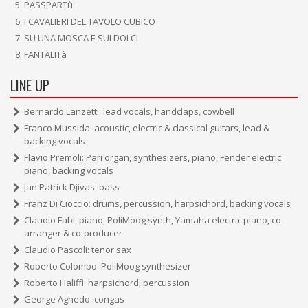
PASSPARTù
I CAVALIERI DEL TAVOLO CUBICO
SU UNA MOSCA E SUI DOLCI
FANTALITà
LINE UP
Bernardo Lanzetti: lead vocals, handclaps, cowbell
Franco Mussida: acoustic, electric & classical guitars, lead &
backing vocals
Flavio Premoli: Pari organ, synthesizers, piano, Fender electric
piano, backing vocals
Jan Patrick Djivas: bass
Franz Di Cioccio: drums, percussion, harpsichord, backing vocals
Claudio Fabi: piano, PoliMoog synth, Yamaha electric piano, co-
arranger & co-producer
Claudio Pascoli: tenor sax
Roberto Colombo: PoliMoog synthesizer
Roberto Haliffi: harpsichord, percussion
George Aghedo: congas