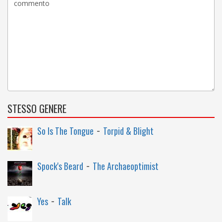
STESSO GENERE
-
So Is The Tongue
Torpid & Blight
-
Spock's Beard
The Archaeoptimist
-
Yes
Talk