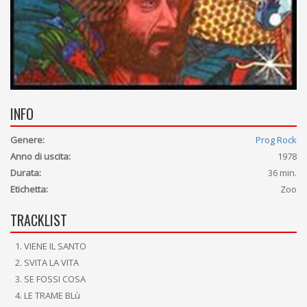
INFO
Genere:
Prog Rock
Anno di uscita:
1978
Durata:
36 min.
Etichetta:
Zoo
TRACKLIST
VIENE IL SANTO
SVITA LA VITA
SE FOSSI COSA
LE TRAME BLù