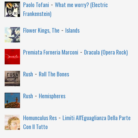
-
Paolo Tofani
What me worry? (Electric
Frankenstein)
-
Flower Kings, The
Islands
-
Premiata Forneria Marconi
Dracula (Opera Rock)
-
Rush
Roll The Bones
-
Rush
Hemispheres
-
Homunculus Res
Limiti All'Eguaglianza Della Parte
Con Il Tutto