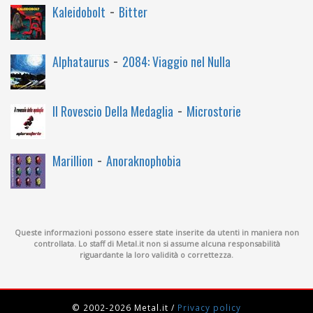
-
Kaleidobolt
Bitter
-
Alphataurus
2084: Viaggio nel Nulla
-
Il Rovescio Della Medaglia
Microstorie
-
Marillion
Anoraknophobia
Queste informazioni possono essere state inserite da utenti in maniera non
controllata. Lo staff di Metal.it non si assume alcuna responsabilità
riguardante la loro validità o correttezza.
© 2002-2026 Metal.it
/
Privacy policy