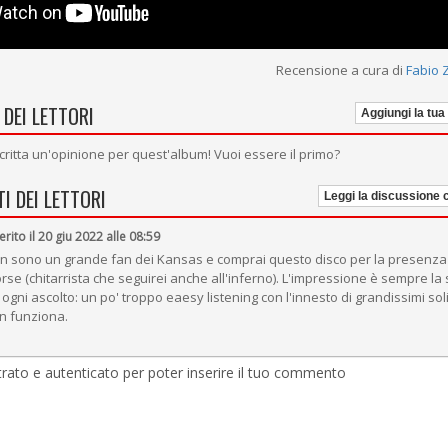
Recensione a cura di
Fabio 
 DEI LETTORI
Aggiungi la tua
critta un'opinione per quest'album! Vuoi essere il primo?
I DEI LETTORI
Leggi la discussione
erito il 20 giu 2022 alle 08:59
n sono un grande fan dei Kansas e comprai questo disco per la presenza
rse (chitarrista che seguirei anche all'inferno). L'impressione è sempre la 
 ogni ascolto: un po' troppo eaesy listening con l'innesto di grandissimi sol
n funziona.