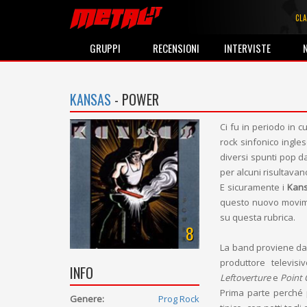
CLA
GRUPPI
RECENSIONI
INTERVISTE
KANSAS
- POWER
Ci fu in periodo in 
rock sinfonico ingle
diversi spunti pop da
per alcuni risultavan
E sicuramente i
Kan
questo nuovo movime
su questa rubrica.
8
La band proviene da
produttore televi
INFO
Leftoverture
e
Point 
Prima parte perché p
Genere:
Prog Rock