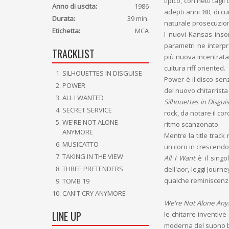
tipico, con netti tag
Anno di uscita:
1986
adepti anni '80, di c
Durata:
39 min.
naturale prosecuzio
Etichetta:
MCA
I nuovi Kansas ins
parametri ne interpr
TRACKLIST
più nuova incentrata
cultura riff oriented.
SILHOUETTES IN DISGUISE
Power è il disco sen
POWER
del nuovo chitarrist
ALL I WANTED
Silhouettes in Disgui
SECRET SERVICE
rock, da notare il c
WE'RE NOT ALONE
ritmo scanzonato.
ANYMORE
Mentre la title track
MUSICATTO
un coro in crescendo i
TAKING IN THE VIEW
All I Want
è il singo
THREE PRETENDERS
dell'aor, leggi Journ
qualche reminiscenza
TOMB 19
CAN'T CRY ANYMORE
We're Not Alone An
LINE UP
le chitarre inventiv
moderna del suono ba