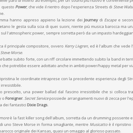
li delle parti di violino ad esempio, per un sound più nuovo e conveniente p
ui questo
Power
, che vide il rientro dopo l'esperienza Streets di
Steve Wals
ne.
omma hanno appreso appieno la lezione dei
Journey
di
Escape
e second
etano le gesta sulla scia di quei suoni, niente più musica barocca ma u
 sul l'atmospheric power, sempre sorretta però da un impasto hardeggian
za il principale compositore, ovvero
Kerry Livgren
, ed è l'album che vede l
a
Steve Morse
.
se
batte subito forte, con un riff circolare immettendo subito la band in terr
oro che potrebbe essere adottato anche in ambiti power/happy metal per vi
 ripristina le coordinate intraprese con la precedente esperienza degli Str
rresistibile.
lo prescelto, una power ballad dal fascino irresistibile che si colloca tra
ey o
Foreigner
.
Secret Service
possiede arrangiamenti nuovi di zecca per l'e
 dei fantastici
Dixie Drags
.
ymore
è la fast killer song dell'album, sorretta da un drumming possente 
e di uno Steve Morse in forma smagliante, mentre
Musicatto
è il ripristino
rocco originale dei Kansas, quasi un omaggio al glorioso passato.