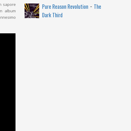
-
in sapore
Pure Reason Revolution
The
un album
Dark Third
'ennesimo