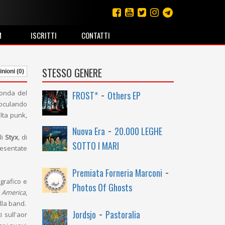
M
ISCRITTI
CONTATTI
STESSO GENERE
nioni (0)
-
ponda del
FROST*
Others EP
noculando
lta punk,
-
Nuova Era
20.000 LEGHE
li
Styx
, di
SOTTO I MARI
resentate
-
Premiata Forneria Marconi
ografico e
Photos Of Ghosts
America
,
lla band.
-
Jordsjo
Pastoralia
 sull'aor