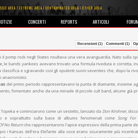
SSIC AREA
EXTREME AREA
CONTAMINATED AREA
OTHER AREA
NOTIZIE
CONCERTI
REPORTS
ARTICOLI
FORU
Recensioni (1)
Commenti (1)
Opi
cui il pomp rock negli States risultava una vera avanguardia. Nato sulla s
se, le bands yankees avevano trovato una formula riveduta e corretta, i
 classifica e sgravando così gli opulenti suoni seventies che, dopo la rivo
o anacronistici.
sas
del primo periodo rappresentavano la punta di diamante, insieme ag
nto, fomentato anche da una miriade di piccole cult band, alcune già p
 Topeka e cominciarono come un sestetto, lanciato da
Don Kirshner
, disc
sivo e soprattutto sulla base di albums fenomenali come
Song For 
Of No Return
che rappresentarono l'apice espressivo della prima parte de
oi i Kansas dell'era Elefante alla voce erano sicuramente più incentrati