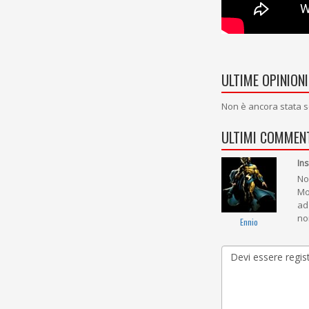
ULTIME OPINIONI
Non è ancora stata s
ULTIMI COMMENT
Ins
No
Mo
ad
no
Ennio