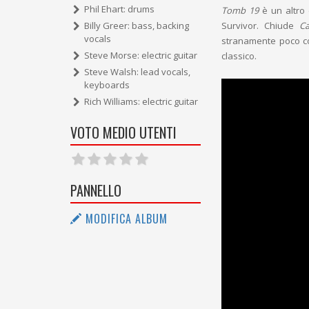
Phil Ehart: drums
Tomb 19
è un altro e
Survivor. Chiude
C
Billy Greer: bass, backing
vocals
stranamente poco co
Steve Morse: electric guitar
classico.
Steve Walsh: lead vocals,
keyboards
Rich Williams: electric guitar
VOTO MEDIO UTENTI
PANNELLO
MODIFICA ALBUM