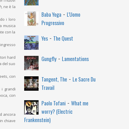
er i nuovi
h
, ne è la
-
Baba Yoga
L'Uomo
o i loro
Progressivo
na musica
te con la
-
Yes
The Quest
'ingresso
-
itori hard
Gungfly
Lamentations
a del suo
-
eets, con
Tangent, The
Le Sacre Du
Travail
 i grandi
poca, con
-
Paolo Tofani
What me
worry? (Electric
ed ancora
Frankenstein)
 in chiave