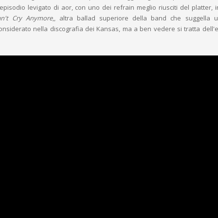
pisodio levigato di aor, con uno dei refrain meglio riusciti del platter, 
an't Cry Anymore
,, altra ballad superiore della band che suggella 
nsiderato nella discografia dei Kansas, ma a ben vedere si tratta dell