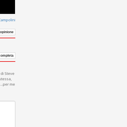
Zampolini
 opinione
 completa
 di Steve
stessa,
i...per me