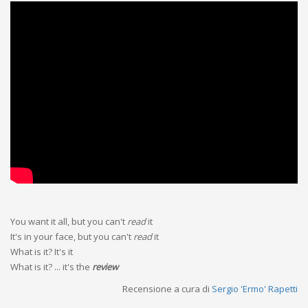
You want it all, but you can't
read
it
It's in your face, but you can't
read
it
What is it? It's it
What is it? ... it's the
review
Recensione a cura di
Sergio 'Ermo' Rapetti