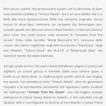
Non posso, quindi, che promuovere a pieni voti la decisione di dare
nuovamente visibilità a "Vicious Attack", ma è un vero delitto che ci si
limiti alla mera riproposizione della sua versione originale, senza
bonus di alcun tipo, nemmeno un recupero dai demotapes pre-
esordio (quelli con alla voce ancora Raul Preston o il ben più famoso
John Cyriis che cantò invece sulla versione di "Screams from the
Grave" finita sulla raccolta "Metal Massacre IV"), nessuna delle
covers che hanno registrato negli anni successivi ("Sanctuary" degli
Iron Maiden, "School Daze" dei W.A.S.P. e "Motorcycle Man" dei
Saxon) e niente
live video
d’annata.
Ad ogni modo anche i 28 scarsi minuti dell’album valgono il
prezzo del
biglietto
, un sound grezzo e frontale, dalla resa sonora quasi a
livello di un demo (beh.. in realtà proprio quelle sono le sue origini),
ma questo non penalizza certo "Vicious Attack", anzi ne garantisce
l'impatto e la spontaneità, peculiarità che appaiono subito evidenti
sin dall'opener "
Scream from the Grave
", uno dei migliori esempi
dell'epoca di
Classic Heavy Metal on Speed
(... e che velocità!), con gli
Abattoir abili a riconfigurare la lezione di Iron Maiden e Judas Priest