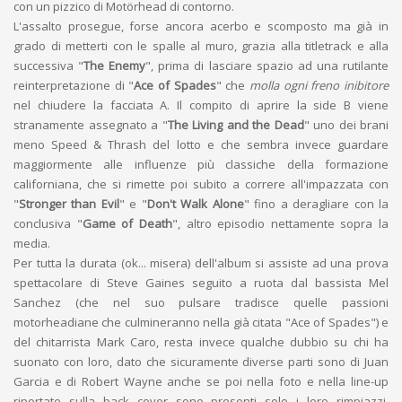
con un pizzico di Motörhead di contorno.
L'assalto prosegue, forse ancora acerbo e scomposto ma già in
grado di metterti con le spalle al muro, grazia alla titletrack e alla
successiva "
The Enemy
", prima di lasciare spazio ad una rutilante
reinterpretazione di "
Ace of Spades
" che
molla ogni freno inibitore
nel chiudere la facciata A. Il compito di aprire la side B viene
stranamente assegnato a "
The Living and the Dead
" uno dei brani
meno Speed & Thrash del lotto e che sembra invece guardare
maggiormente alle influenze più classiche della formazione
californiana, che si rimette poi subito a correre all'impazzata con
"
Stronger than Evil
" e "
Don't Walk Alone
" fino a deragliare con la
conclusiva "
Game of Death
", altro episodio nettamente sopra la
media.
Per tutta la durata (ok... misera) dell'album si assiste ad una prova
spettacolare di Steve Gaines seguito a ruota dal bassista Mel
Sanchez (che nel suo pulsare tradisce quelle passioni
motorheadiane che culmineranno nella già citata "Ace of Spades") e
del chitarrista Mark Caro, resta invece qualche dubbio su chi ha
suonato con loro, dato che sicuramente diverse parti sono di Juan
Garcia e di Robert Wayne anche se poi nella foto e nella line-up
riportate sulla back cover sono presenti solo i loro rimpiazzi,