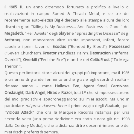
Il
1985
fu un anno oltremodo fortunato e prolifico a livello di
realizzazioni in campo Speed & Thrash Metal, e se tre dei
recentemente auto-elettisi
Big 4
diedero alle stampe alcuni dei loro
dischi migliori "Killing Is My Business... And Business Is Good!" dei
Megadeth
, "Hell Awaits" degli
Slayer
e "Spreading the Disease" degli
Anthrax
), non mancarono altre uscite importanti, infatti, fecero
capolino i primi lavori di
Exodus
("Bonded By Blood"),
Possessed
("Seven Churches"),
Kreator
("Endless Pain"),
Destruction
("Infernal
Overkill"),
Overkill
("Feel the Fire") e anche dei
Celtic Frost
("To Mega
Therion").
Questo per limitarsi citare alcuni dei gruppi più importanti, ma il 1985
è un anno di grande fermento anche grazie agli esordi di realtà –
diciamo minori – come
Hallows Eve
,
Agent Steel
,
Carnivore
,
Onslaught
,
Dark Angel
,
Hirax
e
Razor
, tutti LP che si impossessarono
del mio giradischi e spadroneggiarono sui miei ascolti. Ma uno in
particolare
mi prese davvero bene
: il primo vagito degli
Abattoir
, quel
"Vicious Attack"
che ora la Marquee Records ristampa per una
seconda volta (una prima riedizione era stata curata già nel 1998
dalla Century Media), e che a distanza di tre decenni rimane uno dei
miei dischi preferiti di sempre.