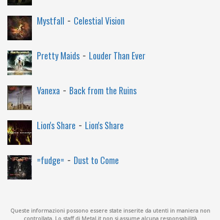
-
Mystfall
Celestial Vision
-
Pretty Maids
Louder Than Ever
-
Vanexa
Back from the Ruins
-
Lion's Share
Lion's Share
-
=fudge=
Dust to Come
Queste informazioni possono essere state inserite da utenti in maniera non
controllata. Lo staff di Metal.it non si assume alcuna responsabilità