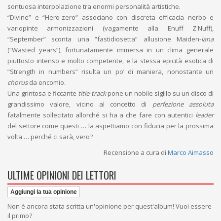
sontuosa interpolazione tra enormi personalità artistiche.
“Divine” e “Hero-zero” associano con discreta efficacia nerbo e
variopinte armonizzazioni (vagamente alla Enuff Z'Nuff),
“September” sconta una “fastidiosetta” allusione Maiden-
iana
(“Wasted years”), fortunatamente immersa in un clima generale
piuttosto intenso e molto competente, e la stessa epicità esotica di
“Strength in numbers” risulta un po’ di maniera, nonostante un
chorus
da encomio.
Una grintosa e ficcante
title-track
pone un nobile sigillo su un disco di
grandissimo valore, vicino al concetto di
perfezione assoluta
fatalmente sollecitato allorché si ha a che fare con autentici
leader
del settore come questi … la aspettiamo con fiducia per la prossima
volta … perché ci sarà, vero?
Recensione a cura di
Marco Aimasso
ULTIME OPINIONI DEI LETTORI
Aggiungi la tua opinione
Non è ancora stata scritta un'opinione per quest'album! Vuoi essere
il primo?