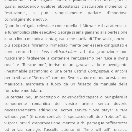
quale, escludendo qualche abbastanza trascurabile momento di
“esitazione”, si può tranquillamente parlare d’imperioso
coinvolgimento emotivo.
Quando un’ugola celestiale come quella di Michael e il caratteristico
e funambolico stile esecutivo George si amalgamano alla perfezione
in una linea melodica contagiosa come quella di “The wish”, anche i
più sospettosi finiranno irrimediabilmente per essere conquistati e
sono certo che i
fans
dell’
hard-blues
ad alta gradazione non
riusciranno facilmente a contenere l’entusiasmo per “Like a dying
rose” e “Rescue me”, intrise di un
groove
caldo e avvolgente
(inestimabile patrimonio di una certa
Cattiva Compagnia
), o ancora
per la vibrante “Recover”, con uno Sweet autore di una prestazione
maiuscola, marchiata a fuoco da un falsetto da manuale della
fonazione modulata.
Se cercate, poi, un prototipo di
power-ballad
capace di pungolare la
componente romantica del vostro animo senza doverlo
necessariamente sdilinquire, eccovi servite “Love stays” e “Me
without you” (il
break
centrale è spettacoloso!), due “robette” da
vigorosi brividi d’approvazione, mentre a chi persegue raffinatezza
ed enfasi consiglio l’ascolto attento di “Time will tell”, un’altra