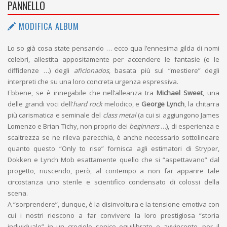
PANNELLO
MODIFICA ALBUM
Lo so già cosa state pensando … ecco qua l’ennesima gilda di nomi
celebri, allestita appositamente per accendere le fantasie (e le
diffidenze …) degli
aficionados
, basata più sul “mestiere” degli
interpreti che su una loro concreta urgenza espressiva.
Ebbene, se è innegabile che nell’alleanza tra
Michael Sweet
, una
delle grandi voci dell’
hard rock
melodico, e
George Lynch
, la chitarra
più carismatica e seminale del
class metal
(a cui si aggiungono James
Lomenzo e Brian Tichy, non proprio dei
beginners
…), di esperienza e
scaltrezza se ne rileva parecchia, è anche necessario sottolineare
quanto questo “Only to rise” fornisca agli estimatori di Stryper,
Dokken e Lynch Mob esattamente quello che si “aspettavano” dal
progetto, riuscendo, però, al contempo a non far apparire tale
circostanza uno sterile e scientifico condensato di colossi della
scena.
A “sorprendere”, dunque, è la disinvoltura e la tensione emotiva con
cui i nostri riescono a far convivere la loro prestigiosa “storia
individuale” in un crogiolo sonico equilibrato e avvincente, per il