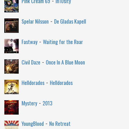
-
Pink Cream 69
In10sity
-
Spelar Nilsson
De Gladas Kapell
-
Fastway
Waiting for the Roar
-
Civil Daze
Once In A Blue Moon
-
Helldorados
Helldorados
-
Mystery
2013
-
YoungBlood
No Retreat