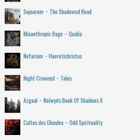
-
Sojourner
The Shadowed Road
-
Misanthropic Rage
Qualia
-
Nefarium
Haeretichristus
-
Night Crowned
Tales
-
Azgaal
Naïwyn's Book Of Shadows II
-
Cultes des Ghoules
Odd Spirituality