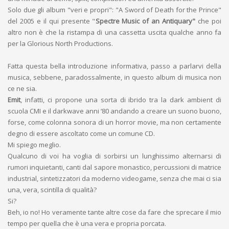
Solo due gli album "veri e propri": "A Sword of Death for the Prince"
del 2005 e il qui presente "
Spectre Music of an Antiquary"
che poi
altro non è che la ristampa di una cassetta uscita qualche anno fa
per la Glorious North Productions.
Fatta questa bella introduzione informativa, passo a parlarvi della
musica, sebbene, paradossalmente, in questo album di musica non
ce ne sia.
Emit
, infatti, ci propone una sorta di ibrido tra la dark ambient di
scuola CMI e il darkwave anni ‘80 andando a creare un suono buono,
forse, come colonna sonora di un horror movie, ma non certamente
degno di essere ascoltato come un comune CD.
Mi spiego meglio.
Qualcuno di voi ha voglia di sorbirsi un lunghissimo alternarsi di
rumori inquietanti, canti dal sapore monastico, percussioni di matrice
industrial, sintetizzatori da moderno videogame, senza che mai ci sia
una, vera, scintilla di qualità?
Si?
Beh, io no! Ho veramente tante altre cose da fare che sprecare il mio
tempo per quella che è una vera e propria porcata.