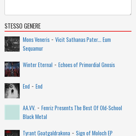
STESSO GENERE
-
Mons Veneris
Vicit Sathanas Pater... Eum
Sequamur
-
Winter Eternal
Echoes of Primordial Gnosis
-
End
End
-
AA.VV.
Fenriz Presents The Best Of Old-School
Black Metal
-
Tyrant Goatgaldrakona
Sign of Moloch EP