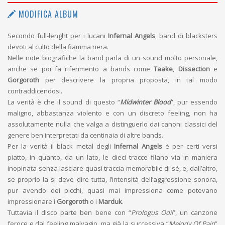
MODIFICA ALBUM
Secondo full-lenght per i lucani
Infernal Angels
, band di blacksters
devoti al culto della fiamma nera.
Nelle note biografiche la band parla di un sound molto personale,
anche se poi fa riferimento a bands come
Taake
,
Dissection
e
Gorgoroth
per descrivere la propria proposta, in tal modo
contraddicendosi.
La verità è che il sound di questo “
Midwinter Blood
”, pur essendo
maligno, abbastanza violento e con un discreto feeling, non ha
assolutamente nulla che valga a distinguerlo dai canoni classici del
genere ben interpretati da centinaia di altre bands.
Per la verità il black metal degli
Infernal Angels
è per certi versi
piatto, in quanto, da un lato, le dieci tracce filano via in maniera
inopinata senza lasciare quasi traccia memorabile di sé, e, dall’altro,
se proprio la si deve dire tutta, l’intensità dell’aggressione sonora,
pur avendo dei picchi, quasi mai impressiona come potevano
impressionare i
Gorgoroth
o i
Marduk
.
Tuttavia il disco parte ben bene con “
Prologus Odii
”, un canzone
feroce e dal feeling malvagio, ma già la successiva “
Melody Of Pain
”