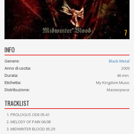
7
INFO
Genere:
Black Metal
Anno di uscita:
2009
Durata:
46 min.
Etichetta:
My Kingdom Music
Distribuzione:
Masterpiece
TRACKLIST
PROLOGUS ODII 05:41
MELODY OF PAIN 06:08
MIDWINTER BLOOD 05:29