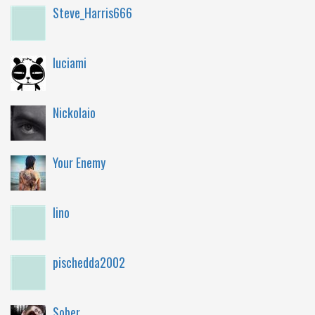
Steve_Harris666
luciami
Nickolaio
Your Enemy
lino
pischedda2002
Sober