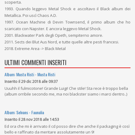
scoperta.
1993. Quando leggevo Metal Shock e ascoltavo il Black album dei
Metallica. Poi uscì Chaos A.D.
1997. Ocean Machine di Devin Townsend, il primo album che ho
scaricato con Napster. E ancora leggevo Metal Shock.
2001. Blackwater Park degli Opeth, sempiterno amore.
2011. Sects dei Blut Aus Nord, e tutte quelle altre pesti francesi.
2018. Extreme Area -> Black Metal
ULTIMI COMMENTI INSERITI
Album: Musta Risti - Musta Risti
Inserito il 29 dic 2018 alle 09:37
Uuuhh il fulmicotone! Grande Luigi! Che stile! Sta rece è troppo bella
(album orribile secondo me, ma noi blackster siamo i marci dentro..)
Album: Selvans - Faunalia
Inserito il 28 nov 2018 alle 14:53
Ed ora che mi è arrivato il cd posso dire che anche il packaging è così
bello e raffinato da meritare assolutamente un 9!