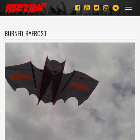
Toggl
navig
BURNED_BYFROST