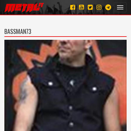
Toggl
navig
BASSMAN73