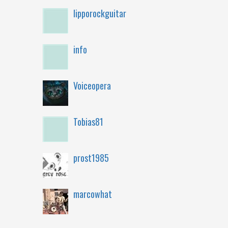
lipporockguitar
info
Voiceopera
Tobias81
prost1985
marcowhat