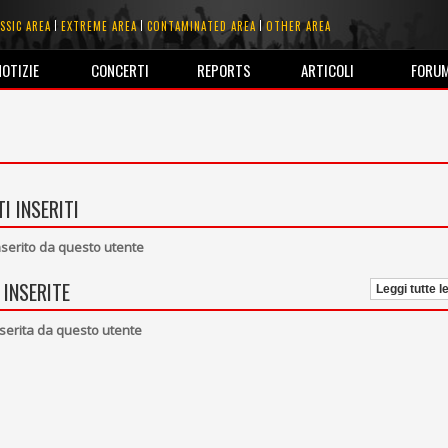
SSIC AREA
EXTREME AREA
CONTAMINATED AREA
OTHER AREA
NOTIZIE
CONCERTI
REPORTS
ARTICOLI
FORU
I INSERITI
erito da questo utente
 INSERITE
Leggi tutte l
serita da questo utente