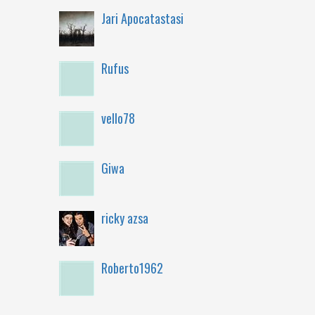
Jari Apocatastasi
Rufus
vello78
Giwa
ricky azsa
Roberto1962