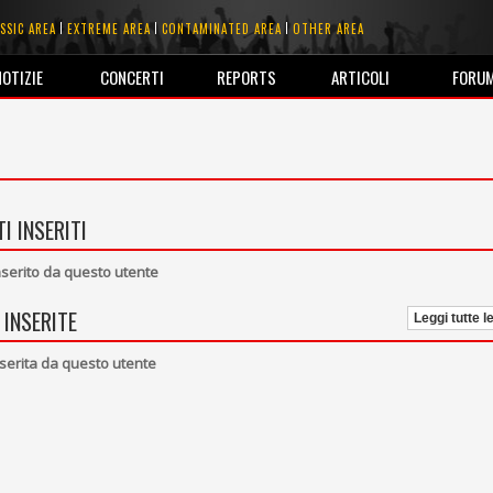
SSIC AREA
EXTREME AREA
CONTAMINATED AREA
OTHER AREA
NOTIZIE
CONCERTI
REPORTS
ARTICOLI
FORU
I INSERITI
erito da questo utente
 INSERITE
Leggi tutte l
serita da questo utente