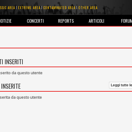
SSIC AREA
EXTREME AREA
CONTAMINATED AREA
OTHER AREA
NOTIZIE
CONCERTI
REPORTS
ARTICOLI
FORU
I INSERITI
erito da questo utente
 INSERITE
Leggi tutte l
serita da questo utente