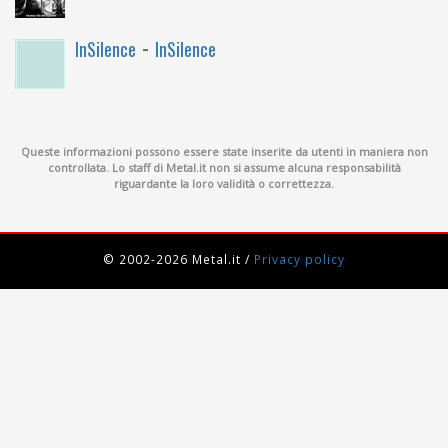
-
InSilence
InSilence
Queste informazioni possono essere state inserite da utenti in maniera non
controllata. Lo staff di Metal.it non si assume alcuna responsabilità
riguardante la loro validità o correttezza.
© 2002-2026 Metal.it
/
Privacy policy