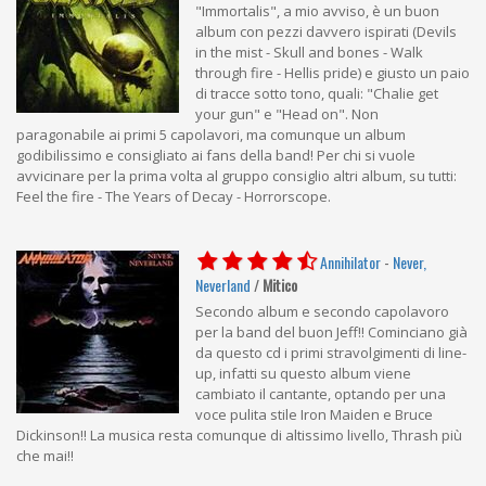
"Immortalis", a mio avviso, è un buon
album con pezzi davvero ispirati (Devils
in the mist - Skull and bones - Walk
through fire - Hellis pride) e giusto un paio
di tracce sotto tono, quali: "Chalie get
your gun" e "Head on". Non
paragonabile ai primi 5 capolavori, ma comunque un album
godibilissimo e consigliato ai fans della band! Per chi si vuole
avvicinare per la prima volta al gruppo consiglio altri album, su tutti:
Feel the fire - The Years of Decay - Horrorscope.
Annihilator
-
Never,
Neverland
/
Mitico
Secondo album e secondo capolavoro
per la band del buon Jeff!! Cominciano già
da questo cd i primi stravolgimenti di line-
up, infatti su questo album viene
cambiato il cantante, optando per una
voce pulita stile Iron Maiden e Bruce
Dickinson!! La musica resta comunque di altissimo livello, Thrash più
che mai!!