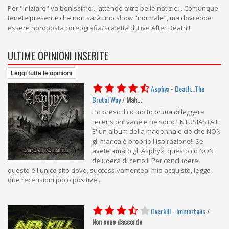
Per "iniziare" va benissimo... attendo altre belle notizie... Comunque
tenete presente che non sarà uno show "normale", ma dovrebbe
essere riproposta coreografia/scaletta di Live After Death!!
ULTIME OPINIONI INSERITE
Leggi tutte le opinioni
Asphyx
-
Death...The
Brutal Way
/
Mah...
Ho preso il cd molto prima di leggere
recensioni varie e ne sono ENTUSIASTA!!!
E' un album della madonna e ciò che NON
gli manca è proprio l'ispirazione!! Se
avete amato gli Asphyx, questo cd NON
deluderà di certo!!! Per concludere:
questo è l'unico sito dove, successivamenteal mio acquisto, leggo
due recensioni poco positive..
Overkill
-
Immortalis
/
Non sono daccordo