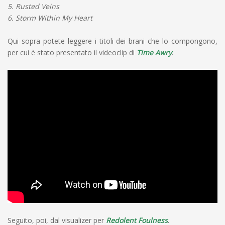
5. Rusted Veins
6. Storm Within My Heart
Qui sopra potete leggere i titoli dei brani che lo compongono,
per cui è stato presentato il videoclip di
Time Awry
.
Seguito, poi, dal visualizer per
Redolent Foulness
.