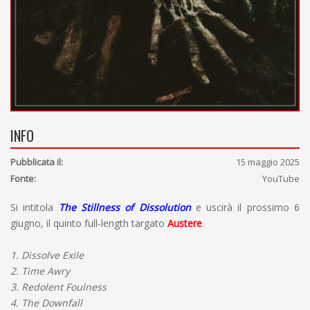
INFO
Pubblicata il:
15 maggio 2025
Fonte:
YouTube
Si intitola
The Stillness of Dissolution
e uscirà il prossimo 6
giugno, il quinto full-length targato
Austere
.
1. Dissolve Exile
2. Time Awry
3. Redolent Foulness
4. The Downfall