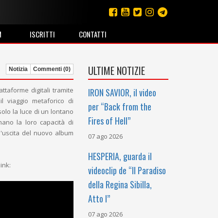
M
ISCRITTI
CONTATTI
ULTIME NOTIZIE
Notizia
Commenti (0)
attaforme digitali tramite
IRON SAVIOR, il video
il viaggio metaforico di
per “Back from the
olo la luce di un lontano
Fires of Hell”
mano la loro capacità di
 l'uscita del nuovo album
07 ago 2026
HESPERIA, guarda il
ink:
videoclip de “Il Paradiso
della Regina Sibilla,
Atto I”
07 ago 2026