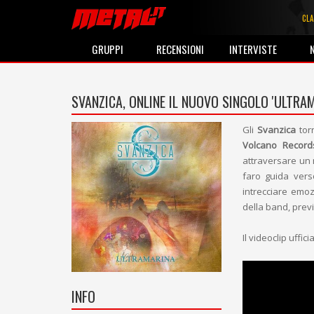
CLA
GRUPPI
RECENSIONI
INTERVISTE
SVANZICA, ONLINE IL NUOVO SINGOLO 'ULTRA
Gli
Svanzica
tor
Volcano Record
attraversare un 
faro guida vers
intrecciare emoz
della band, previ
Il videoclip uffici
INFO