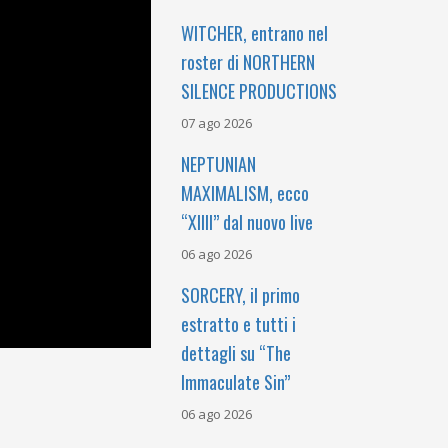
WITCHER, entrano nel
roster di NORTHERN
SILENCE PRODUCTIONS
07 ago 2026
NEPTUNIAN
MAXIMALISM, ecco
“XIIII” dal nuovo live
06 ago 2026
SORCERY, il primo
estratto e tutti i
dettagli su “The
Immaculate Sin”
06 ago 2026