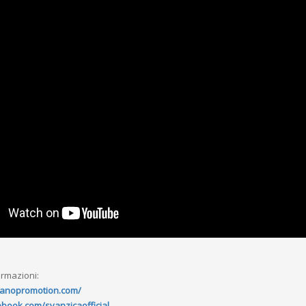
ormazioni:
canopromotion.com/
book.com/svanzicaofficial