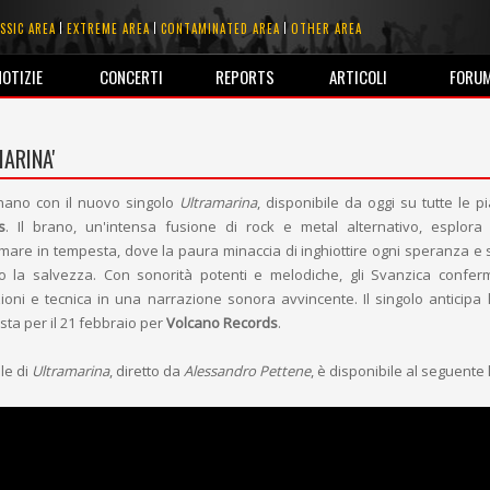
SSIC AREA
EXTREME AREA
CONTAMINATED AREA
OTHER AREA
NOTIZIE
CONCERTI
REPORTS
ARTICOLI
FORU
MARINA'
nano con il nuovo singolo
Ultramarina
, disponibile da oggi su tutte le pi
s
. Il brano, un'intensa fusione di rock e metal alternativo, esplora 
mare in tempesta, dove la paura minaccia di inghiottire ogni speranza e s
o la salvezza. Con sonorità potenti e melodiche, gli Svanzica confer
ioni e tecnica in una narrazione sonora avvincente. Il singolo anticipa
sta per il 21 febbraio per
Volcano Records
.
ale di
Ultramarina
, diretto da
Alessandro Pettene
, è disponibile al seguente l