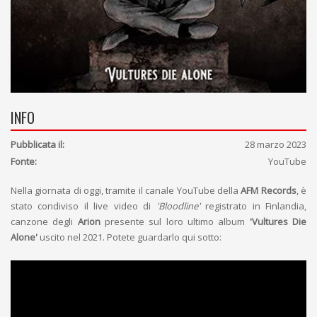
INFO
Pubblicata il:
28 marzo 2023
Fonte:
YouTube
Nella giornata di oggi, tramite il canale YouTube della
AFM Records
, è
stato condiviso il live video di
'Bloodline'
registrato in Finlandia,
canzone degli
Arion
presente sul loro ultimo album
'Vultures Die
Alone'
uscito nel 2021. Potete guardarlo qui sotto: