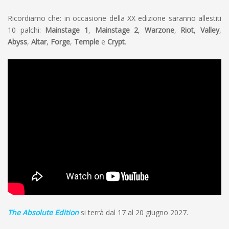
Ricordiamo che: in occasione della XX edizione saranno allestiti
10 palchi:
Mainstage 1
,
Mainstage 2
,
Warzone
,
Riot
,
Valley
,
Abyss
,
Altar
,
Forge
,
Temple
e
Crypt
.
The Absolute Edition
si terrà dal 17 al 20 giugno 2027.