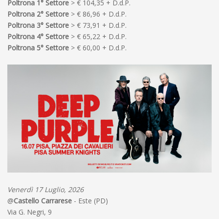
Poltrona 1° Settore
> € 104,35 + D.d.P.
Poltrona 2° Settore
> € 86,96 + D.d.P.
Poltrona 3° Settore
> € 73,91 + D.d.P.
Poltrona 4° Settore
> € 65,22 + D.d.P.
Poltrona 5° Settore
> € 60,00 + D.d.P.
Venerdì 17 Luglio, 2026
@
Castello Carrarese
- Este (PD)
Via G. Negri, 9