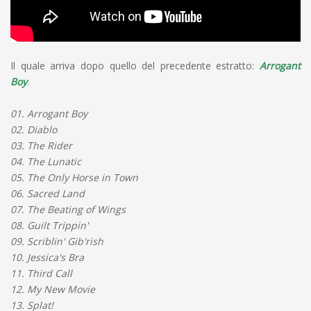
Il quale arriva dopo quello del precedente estratto:
Arrogant
Boy
.
01. Arrogant Boy
02. Diablo
03. The Rider
04. The Lunatic
05. The Only Horse in Town
06. Sacred Land
07. The Beating of Wings
08. Guilt Trippin'
09. Scriblin' Gib'rish
10. Jessica's Bra
11. Third Call
12. My New Movie
13. Splat!