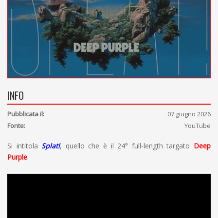
INFO
Pubblicata il:
07 giugno 2026
Fonte:
YouTube
Si intitola
Splat!
, quello che è il 24° full-length targato
Deep
Purple
.