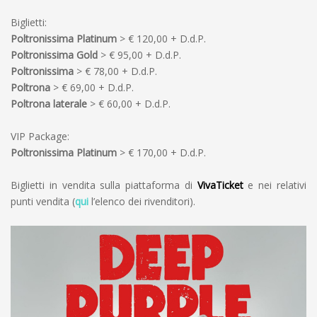
Biglietti:
Poltronissima Platinum
> € 120,00 + D.d.P.
Poltronissima Gold
> € 95,00 + D.d.P.
Poltronissima
> € 78,00 + D.d.P.
Poltrona
> € 69,00 + D.d.P.
Poltrona laterale
> € 60,00 + D.d.P.
VIP Package:
Poltronissima Platinum
> € 170,00 + D.d.P.
Biglietti in vendita sulla piattaforma di
VivaTicket
e nei relativi
punti vendita (
qui
l’elenco dei rivenditori).