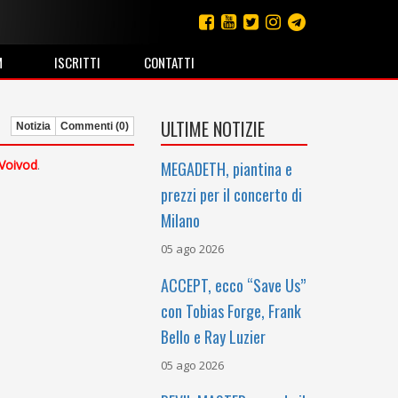
M
ISCRITTI
CONTATTI
ULTIME NOTIZIE
Notizia
Commenti (0)
Voivod
.
MEGADETH, piantina e
prezzi per il concerto di
Milano
05 ago 2026
ACCEPT, ecco “Save Us”
con Tobias Forge, Frank
Bello e Ray Luzier
05 ago 2026