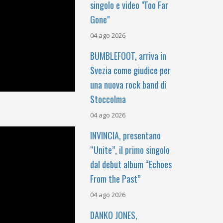
singolo e video "Too Far
Gone"
04 ago 2026
BUMBLEFOOT, arriva in
Svezia come giudice per
una nuova rock band di
Stoccolma
04 ago 2026
INVINCIA, presentano
“Unite”, il primo singolo
dal debut album “Echoes
From the Past”
04 ago 2026
DANKO JONES,