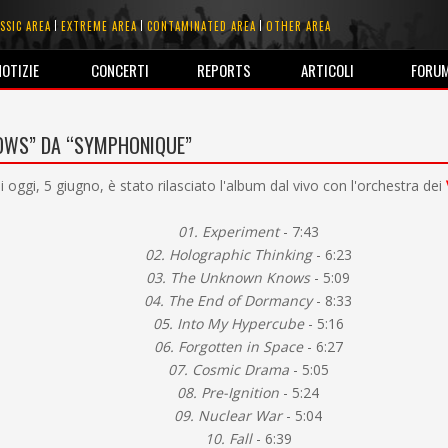
SSIC AREA
EXTREME AREA
CONTAMINATED AREA
OTHER AREA
NOTIZIE
CONCERTI
REPORTS
ARTICOLI
FORU
NOWS” DA “SYMPHONIQUE”
i oggi, 5 giugno, è stato rilasciato l'album dal vivo con l'orchestra dei
01. Experiment
- 7:43
02. Holographic Thinking
- 6:23
03. The Unknown Knows
- 5:09
04. The End of Dormancy
- 8:33
05. Into My Hypercube
- 5:16
06. Forgotten in Space
- 6:27
07. Cosmic Drama
- 5:05
08. Pre-Ignition
- 5:24
09. Nuclear War
- 5:04
10. Fall
- 6:39