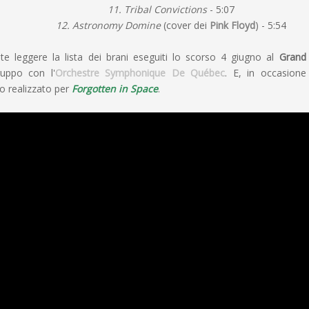
11. Tribal Convictions
- 5:07
12. Astronomy Domine
(cover dei
Pink Floyd
) - 5:54
te leggere la lista dei brani eseguiti lo scorso 4 giugno al
Grand
uppo con l'
Orchestre Symphonique De Québec
. E, in occasione
eo realizzato per
Forgotten in Space
.