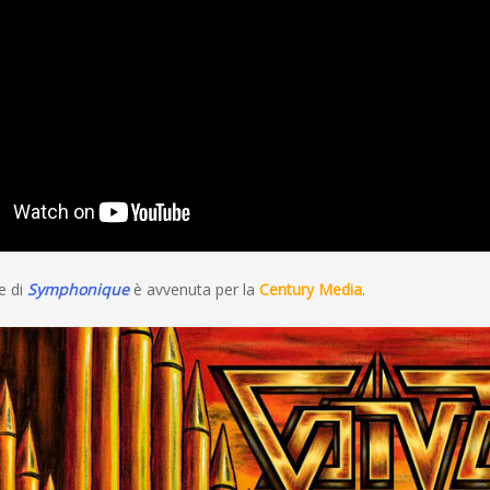
e di
Symphonique
è avvenuta per la
Century Media
.