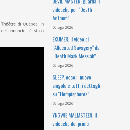
DEVIL MASTER, guarda il
videoclip per “Death
Anthem”
 Théâtre
di Québec, in
05 ago 2026
 dell'annuncio, è stato
EXUMER, il video di
“Allocated Savagery” da
“Death Mask Messiah”
05 ago 2026
SLEEP, ecco il nuovo
singolo e tutti i dettagli
su “Hempispheres”
05 ago 2026
YNGWIE MALMSTEEN, il
videoclip del primo