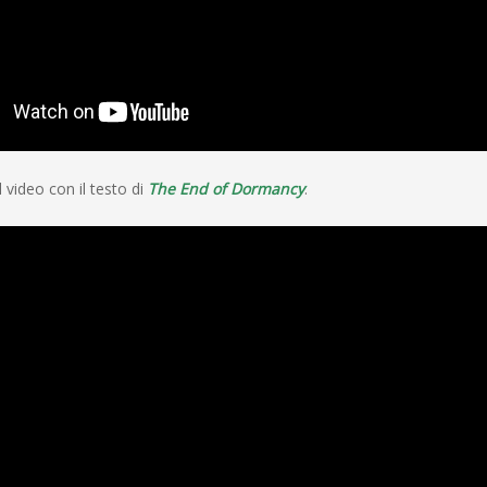
l video con il testo di
The End of Dormancy
.