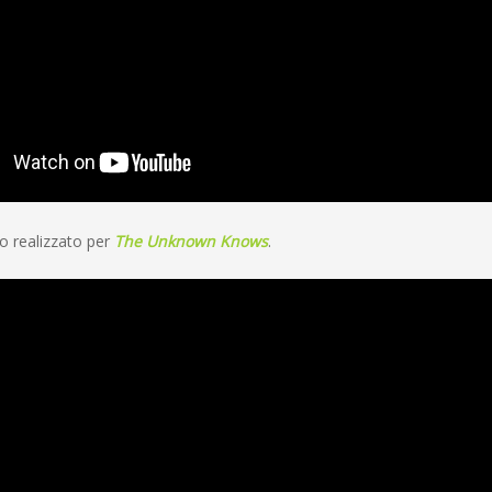
eo realizzato per
The Unknown Knows
.