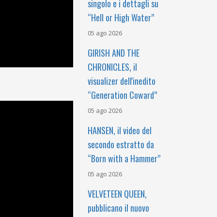
singolo e i dettagli su
“Hell or High Water”
05 ago 2026
GIRISH AND THE
CHRONICLES, il
visualizer dell'inedito
“Generation Coward”
05 ago 2026
HANSEN, il video del
secondo estratto da
“Born with a Hammer”
05 ago 2026
VELVETEEN QUEEN,
pubblicano il nuovo