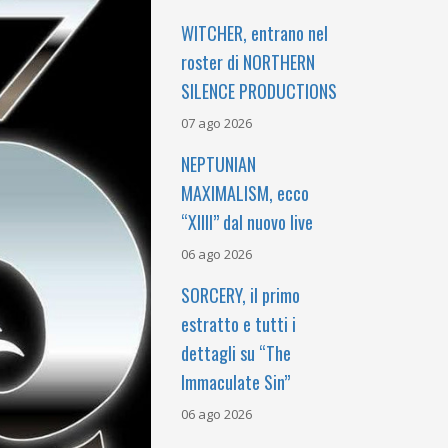
WITCHER, entrano nel
roster di NORTHERN
SILENCE PRODUCTIONS
07 ago 2026
NEPTUNIAN
MAXIMALISM, ecco
“XIIII” dal nuovo live
06 ago 2026
SORCERY, il primo
estratto e tutti i
dettagli su “The
Immaculate Sin”
06 ago 2026