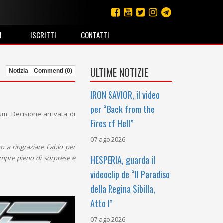
M
ISCRITTI
CONTATTI
ULTIME NOTIZIE
Notizia
Commenti (0)
IRON SAVIOR, il video
per “Back from the
bum. Decisione arrivata di
Fires of Hell”
07 ago 2026
o a ringraziare Fabio per
sempre pieno di sorprese e
HESPERIA, guarda il
videoclip de “Il Paradiso
della Regina Sibilla,
Atto I”
07 ago 2026