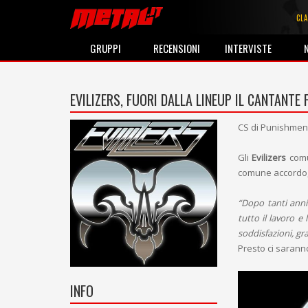
CLA
GRUPPI
RECENSIONI
INTERVISTE
EVILIZERS, FUORI DALLA LINEUP IL CANTANTE
CS di Punishmen
Gli
Evilizers
comu
comune accordo, 
“Dopo tanti anni
tutto il lavoro e
soddisfazioni, gra
Presto ci saranno
INFO