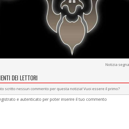
Notizia segn
ENTI DEI LETTORI
to scritto nessun commento per questa notizia! Vuoi essere il primo?