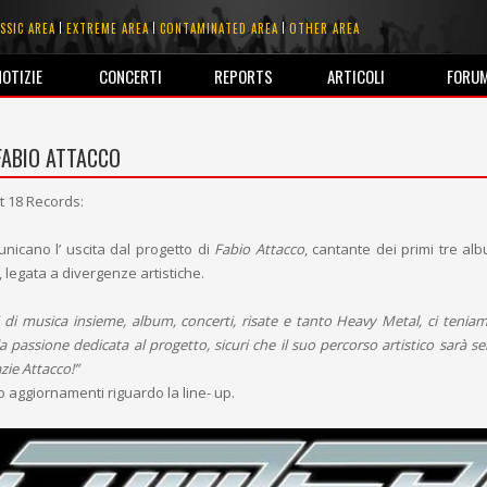
SSIC AREA
EXTREME AREA
CONTAMINATED AREA
OTHER AREA
NOTIZIE
CONCERTI
REPORTS
ARTICOLI
FORU
 FABIO ATTACCO
t 18 Records:
nicano l’ uscita dal progetto di
Fabio Attacco
, cantante dei primi tre al
legata a divergenze artistiche.
 di musica insieme, album, concerti, risate e tanto Heavy Metal, ci teniam
 la passione dedicata al progetto, sicuri che il suo percorso artistico sarà 
zie Attacco!”
 aggiornamenti riguardo la line- up.