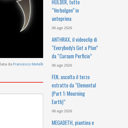
HULDER, tutto
“Verbolgen” in
anteprima
06 ago 2026
ANTHRAX, il videoclip di
“Everybody's Got a Plan”
da “Cursum Perficio”
alata da
Francesco Metelli
06 ago 2026
FEN, ascolta il terzo
estratto da “Elemental
(Part 1: Mourning
Earth)”
06 ago 2026
MEGADETH, piantina e