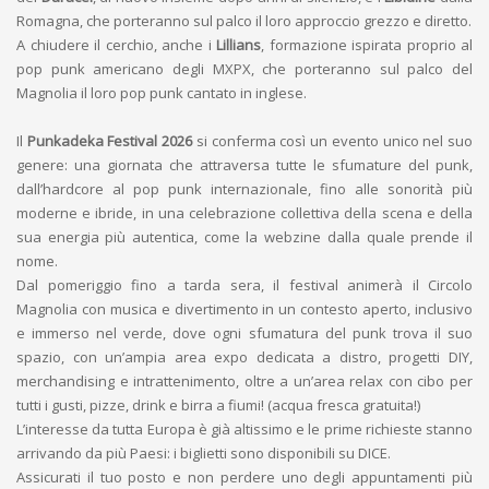
Romagna, che porteranno sul palco il loro approccio grezzo e diretto.
A chiudere il cerchio, anche i
Lillians
, formazione ispirata proprio al
pop punk americano degli MXPX, che porteranno sul palco del
Magnolia il loro pop punk cantato in inglese.
Il
Punkadeka Festival 2026
si conferma così un evento unico nel suo
genere: una giornata che attraversa tutte le sfumature del punk,
dall’hardcore al pop punk internazionale, fino alle sonorità più
moderne e ibride, in una celebrazione collettiva della scena e della
sua energia più autentica, come la webzine dalla quale prende il
nome.
Dal pomeriggio fino a tarda sera, il festival animerà il Circolo
Magnolia con musica e divertimento in un contesto aperto, inclusivo
e immerso nel verde, dove ogni sfumatura del punk trova il suo
spazio, con un’ampia area expo dedicata a distro, progetti DIY,
merchandising e intrattenimento, oltre a un’area relax con cibo per
tutti i gusti, pizze, drink e birra a fiumi! (acqua fresca gratuita!)
L’interesse da tutta Europa è già altissimo e le prime richieste stanno
arrivando da più Paesi: i biglietti sono disponibili su DICE.
Assicurati il tuo posto e non perdere uno degli appuntamenti più