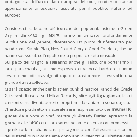
protagonista dell’unica data europea del tour, rendendo questo
appuntamento un’esclusiva assoluta per il pubblico italiano ed
europeo.
Considerati tra le band più iconiche del pop punk insieme a Green
Day e Blink-182, gli
MXPX
hanno influenzato profondamente
l’evoluzione del genere, diventando un punto di riferimento per
band come Simple Plan, New Found Glory e Good Charlotte, che ne
hanno spesso citato l’impatto nella propria crescita musicale.
Sul palco del Magnolia saliranno anche gli
Talco
, che porteranno il
loro “punkchanka”, un mix esplosivo di velocità hardcore, ritmi in
levare e melodie travolgenti capaci di trasformare il festival in una
grande danza collettiva.
Ci sarà spazio anche per lo street punk di matrice Rancid dei
Grade
2
, freschi di uscita su Hellcat Records, oltre agli
Uguaglianza
, le cui
canzoni sono diventate veri e propri inni da cantare a squarciagola.
L’hardcore più diretto e viscerale sarà rappresentato dai
Trauma HC
,
guidati dalla voce di Stef, mentre gli
Already Buried
apriranno la
giornata alle 14:30 con il loro sound pesante e senza compromessi.
Il punk rock in italiano sarà protagonista con l’attesissima reunion
dei
Duracel
, di nuovo insieme dopo anni di silenzio, e i
Libidine
dalla