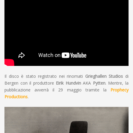
Il disco è stato registrato nei rinomati
Grieghallen Studios
di
Bergen con il produttore
Eirik Hundvin
AKA
Pytten
. Mentre, la
pubblicazione avverrà il 29 maggio tramite la
Prophecy
Productions
.