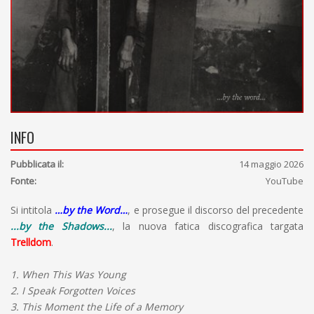
INFO
Pubblicata il:
14 maggio 2026
Fonte:
YouTube
Si intitola
…by the Word…
, e prosegue il discorso del precedente
.​.​.​by the Shadows​.​.​.
, la nuova fatica discografica targata
Trelldom
.
1. When This Was Young
2. I Speak Forgotten Voices
3. This Moment the Life of a Memory