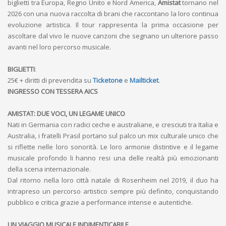
biglietti tra Europa, Regno Unito e Nord America,
Amistat
tornano nel
2026 con una nuova raccolta di brani che raccontano la loro continua
evoluzione artistica. Il tour rappresenta la prima occasione per
ascoltare dal vivo le nuove canzoni che segnano un ulteriore passo
avanti nel loro percorso musicale.
BIGLIETTI
:
25€ + diritti di prevendita su
Ticketone
e
Mailticket
.
INGRESSO CON TESSERA AICS
AMISTAT: DUE VOCI, UN LEGAME UNICO
Nati in Germania con radici ceche e australiane, e cresciuti tra Italia e
Australia, i fratelli Prasil portano sul palco un mix culturale unico che
si riflette nelle loro sonorità. Le loro armonie distintive e il legame
musicale profondo li hanno resi una delle realtà più emozionanti
della scena internazionale.
Dal ritorno nella loro città natale di Rosenheim nel 2019, il duo ha
intrapreso un percorso artistico sempre più definito, conquistando
pubblico e critica grazie a performance intense e autentiche.
UN VIAGGIO MUSICALE INDIMENTICABILE