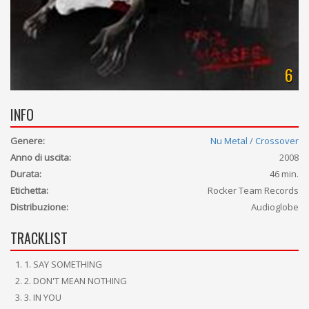
6
INFO
Genere:
Nu Metal / Crossover
Anno di uscita:
2008
Durata:
46 min.
Etichetta:
Rocker Team Records
Distribuzione:
Audioglobe
TRACKLIST
1. SAY SOMETHING
2. DON'T MEAN NOTHING
3. IN YOU