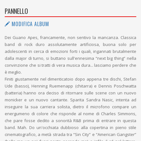
PANNELLO
MODIFICA ALBUM
Dei Guano Apes, francamente, non sentivo la mancanza. Classica
band di rock duro assolutamente artificiosa, buona solo per
adolescenti in cerca di emozioni forti i quali, ingannati brutalmente
dalla major di turno, si buttano sull'ennesima “next big thing” nella
convinzione che si tratti di vera musica dura... lasciamo perdere che
è meglio.
Finiti giustamente nel dimenticatoio dopo appena tre dischi, Stefan
Ude (basso), Henning Ruemenapp (chitarra) e Dennis Poschwatta
(batteria) hanno ora deciso di ritornare sulle scene con un nuovo
monicker e un nuovo cantante. Sparita Sandra Nasic, intenta ad
inseguire la sua carriera solista, dietro il microfono compare un
energumeno di colore che risponde al nome di Charles Simmons,
che pare fosse dedito a sonorità R&B prima di entrare in questa
band. Mah. Do un'occhiata dubbioso alla copertina in pieno stile
cinematografico, a metà strada tra “Sin City” e “American Gangster”