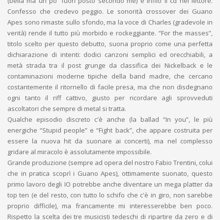
(bella ma un po' fuori posto secondo me) e infilo il cd nel lettore.
Confesso che credevo peggio. Le sonorità crossover dei Guano
Apes sono rimaste sullo sfondo, ma la voce di Charles (gradevole in
verità) rende il tutto più morbido e rockeggiante. “For the masses”,
titolo scelto per questo debutto, suona proprio come una perfetta
dichiarazione di intenti: dodici canzoni semplici ed orecchiabili, a
metà strada tra il post grunge da classifica dei Nickelback e le
contaminazioni moderne tipiche della band madre, che cercano
costantemente il ritornello di facile presa, ma che non disdegnano
ogni tanto il riff cattivo, giusto per ricordare agli sprovveduti
ascoltatori che sempre di metal si tratta.
Qualche episodio discreto c'è anche (la ballad “In you”, le più
energiche “Stupid people” e “Fight back”, che appare costruita per
essere la nuova hit da suonare ai concerti), ma nel complesso
gridare al miracolo è assolutamente impossibile.
Grande produzione (sempre ad opera del nostro Fabio Trentini, colui
che in pratica scoprì i Guano Apes), ottimamente suonato, questo
primo lavoro degli IO potrebbe anche diventare un mega platter da
top ten (e del resto, con tutto lo schifo che c'è in giro, non sarebbe
proprio difficile), ma francamente mi interesserebbe ben poco.
Rispetto la scelta dei tre musicisti tedeschi di ripartire da zero e di